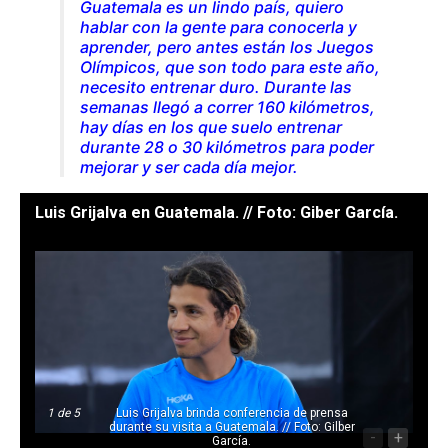
Guatemala es un lindo país, quiero
hablar con la gente para conocerla y
aprender, pero antes están los Juegos
Olímpicos, que son todo para este año,
necesito entrenar duro. Durante las
semanas llegó a correr 160 kilómetros,
hay días en los que suelo entrenar
durante 28 o 30 kilómetros para poder
mejorar y ser cada día mejor.
Luis Grijalva en Guatemala. // Foto: Giber García.
1
de 5
Luis Grijalva brinda conferencia de prensa
durante su visita a Guatemala. // Foto: Gilber
-
+
García.