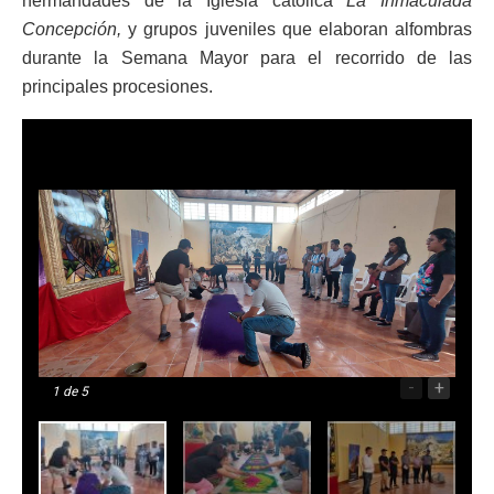
hermandades de la Iglesia católica
La Inmaculada
Concepción,
y grupos juveniles que elaboran alfombras
durante la Semana Mayor para el recorrido de las
principales procesiones.
-
+
1
de 5