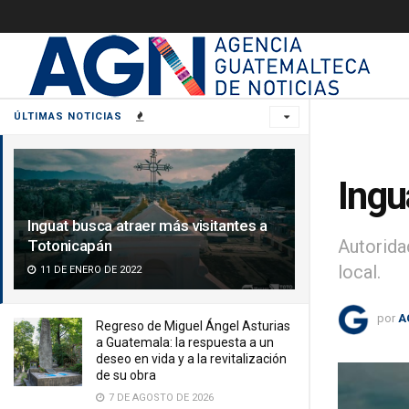
ÚLTIMAS NOTICIAS
Ingu
Inguat busca atraer más visitantes a
Autorida
Totonicapán
local.
11 DE ENERO DE 2022
por
A
Regreso de Miguel Ángel Asturias
a Guatemala: la respuesta a un
deseo en vida y a la revitalización
de su obra
7 DE AGOSTO DE 2026