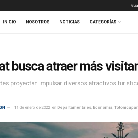
Gua
INICIO
NOSOTROS
NOTICIAS
CATEGORÍAS
at busca atraer más visita
des proyectan impulsar diversos atractivos turísti
GN
11 de enero de 2022
en
Departamentales
,
Economía
,
Totonicapá