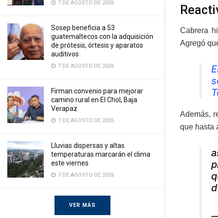
7 DE AGOSTO DE 2026
Reacti
Sosep beneficia a 53
Cabrera hi
guatemaltecos con la adquisición
Agregó que
de prótesis, órtesis y aparatos
auditivos
7 DE AGOSTO DE 2026
E
s
T
Firman convenio para mejorar
camino rural en El Chol, Baja
Verapaz
Además, re
7 DE AGOSTO DE 2026
que hasta a
Lluvias dispersas y altas
a
temperaturas marcarán el clima
p
este viernes
q
7 DE AGOSTO DE 2026
d
VER MÁS
—