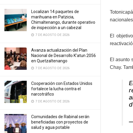
Localizan 14 paquetes de
Totonicapá
marihuana en Patzicia,
nacionales
Chimaltenango, durante operativo
de inspección a un cabezal
7 DE AGOSTO DE 2026
El objetiv
reactivació
Avanza actualización del Plan
Nacional de Desarrollo K’atun 2056
El asunto 
en Quetzaltenango
Chay. Tamb
7 DE AGOSTO DE 2026
E
Cooperación con Estados Unidos
fortalece la lucha contra el
r
narcotráfico
a
7 DE AGOSTO DE 2026
d
Comunidades de Rabinal serán
—
beneficiadas con proyectos de
salud y agua potable