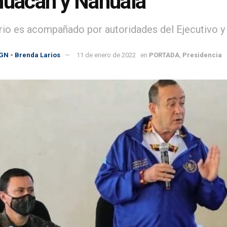
huacán y Nahualá
io es acompañado por autoridades del Ejecutivo y
GN - Brenda Larios
11 de enero de 2022
en
PORTADA
,
Presidencia