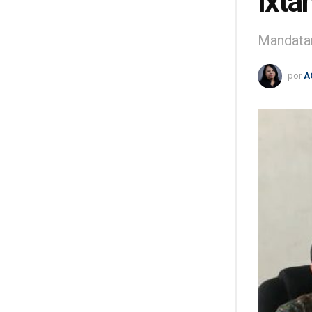
Ixta
Mandatar
por
A