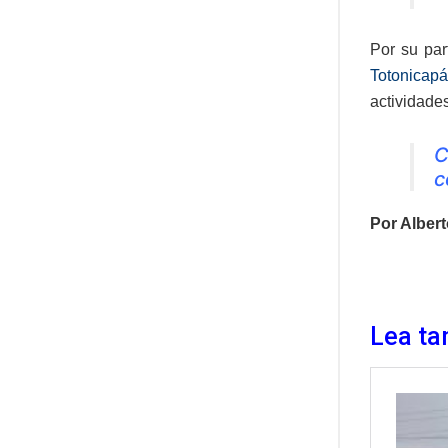
Por su par
Totonicap
actividade
C
c
Por Alber
Lea ta