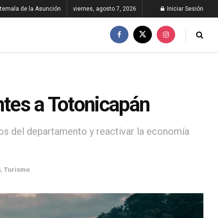
temala de la Asunción
viernes, agosto 7, 2026
Iniciar Sesión
ntes a Totonicapán
cos del departamento y reactivar la economía
n
,
Turismo