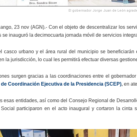
El gobernador Jorge Juan de León agradeci
ngo, 23 nov (AGN).- Con el objeto de descentralizar los servic
s se inauguró la decimocuarta jornada móvil de servicios inte
l casco urbano y el área rural del municipio se beneficiarán
n la jurisdicción, lo cual les permitirá efectuar diversas gestion
ones surgen gracias a las coordinaciones entre el gobernador
 de Coordinación Ejecutiva de la Presidencia (SCEP)
,
en ate
s esas entidades, así como del Consejo Regional de Desarrollo
 Social participaron en el acto inaugural y cortaron la cinta