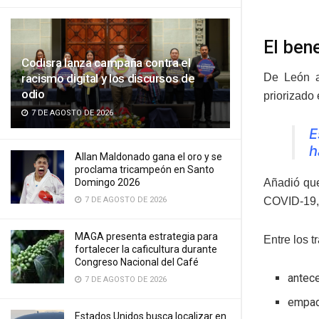
El bene
Codisra lanza campaña contra el
racismo digital y los discursos de
De León a
odio
priorizado 
7 DE AGOSTO DE 2026
E
h
Allan Maldonado gana el oro y se
proclama tricampeón en Santo
Domingo 2026
Añadió que
7 DE AGOSTO DE 2026
COVID-19, 
MAGA presenta estrategia para
Entre los 
fortalecer la caficultura durante
Congreso Nacional del Café
antec
7 DE AGOSTO DE 2026
empad
Estados Unidos busca localizar en