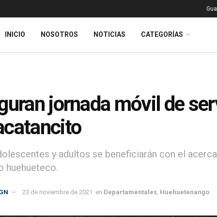
Gua
INICIO
NOSOTROS
NOTICIAS
CATEGORÍAS
guran jornada móvil de ser
catancito
dolescentes y adultos se beneficiarán con el acerca
o huehueteco.
GN
23 de noviembre de 2021
en
Departamentales
,
Huehuetenango