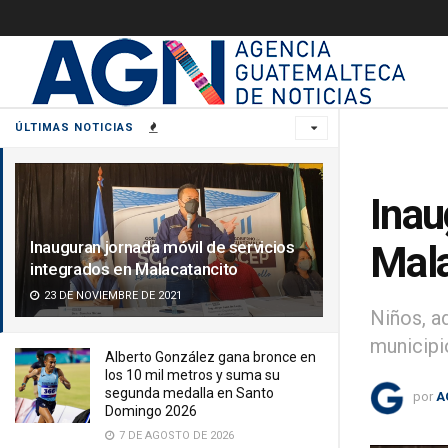
ÚLTIMAS NOTICIAS
Inau
Inauguran jornada móvil de servicios
Mala
integrados en Malacatancito
23 DE NOVIEMBRE DE 2021
Niños, a
municipi
Alberto González gana bronce en
los 10 mil metros y suma su
segunda medalla en Santo
por
A
Domingo 2026
7 DE AGOSTO DE 2026