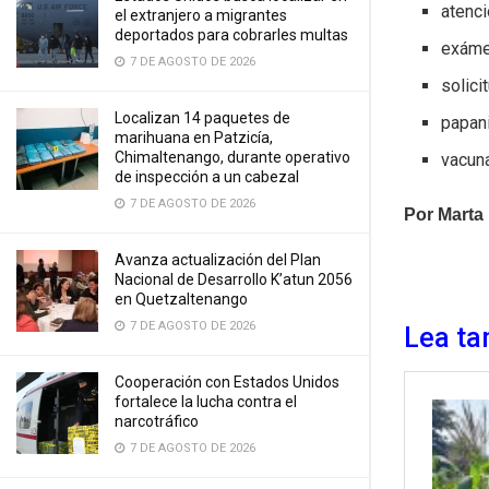
atenci
el extranjero a migrantes
deportados para cobrarles multas
exáme
7 DE AGOSTO DE 2026
solici
Localizan 14 paquetes de
papan
marihuana en Patzicía,
Chimaltenango, durante operativo
vacun
de inspección a un cabezal
7 DE AGOSTO DE 2026
Por Marta
Avanza actualización del Plan
Nacional de Desarrollo K’atun 2056
en Quetzaltenango
7 DE AGOSTO DE 2026
Lea ta
Cooperación con Estados Unidos
fortalece la lucha contra el
narcotráfico
7 DE AGOSTO DE 2026