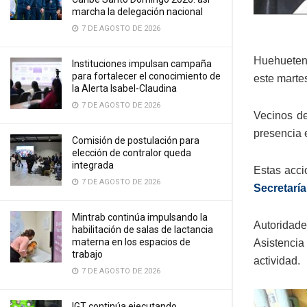
marcha la delegación nacional
7 DE AGOSTO DE 2026
Huehuetena
Instituciones impulsan campaña
para fortalecer el conocimiento de
este marte
la Alerta Isabel-Claudina
7 DE AGOSTO DE 2026
Vecinos de
presencia e
Comisión de postulación para
elección de contralor queda
integrada
Estas acci
7 DE AGOSTO DE 2026
Secretaría
Mintrab continúa impulsando la
Autoridade
habilitación de salas de lactancia
materna en los espacios de
Asistencia
trabajo
actividad.
7 DE AGOSTO DE 2026
IGT continúa ejecutando