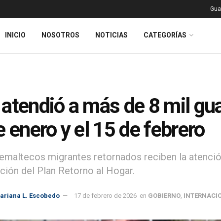
Gua
INICIO
NOSOTROS
NOTICIAS
CATEGORÍAS
atendió a más de 8 mil gu
e enero y el 15 de febrero
emaltecos migrantes retornados reciben la atención
ción del Plan Retorno al Hogar.
ariana L. Escobedo
17 de febrero de 2026
en
GOBIERNO
,
INTERNACI