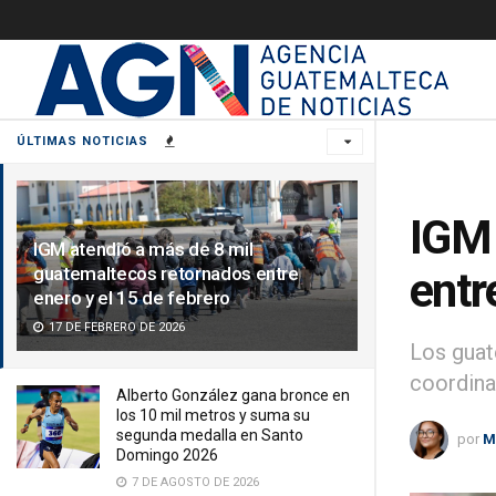
ÚLTIMAS NOTICIAS
IGM 
IGM atendió a más de 8 mil
guatemaltecos retornados entre
entr
enero y el 15 de febrero
17 DE FEBRERO DE 2026
Los guat
coordina
Alberto González gana bronce en
los 10 mil metros y suma su
segunda medalla en Santo
por
M
Domingo 2026
7 DE AGOSTO DE 2026