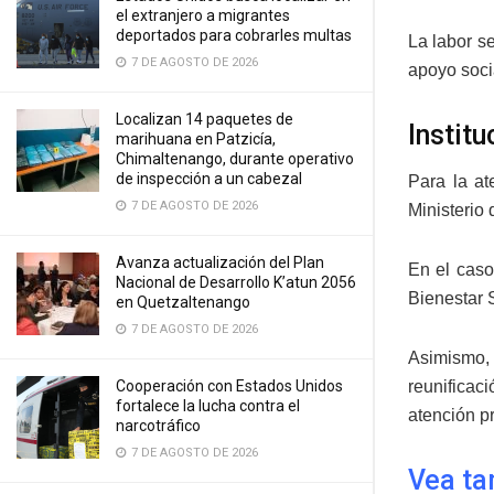
el extranjero a migrantes
deportados para cobrarles multas
La labor s
7 DE AGOSTO DE 2026
apoyo soci
Localizan 14 paquetes de
Instit
marihuana en Patzicía,
Chimaltenango, durante operativo
de inspección a un cabezal
Para la at
7 DE AGOSTO DE 2026
Ministerio 
Avanza actualización del Plan
En el caso
Nacional de Desarrollo K’atun 2056
Bienestar 
en Quetzaltenango
7 DE AGOSTO DE 2026
Asimismo,
Cooperación con Estados Unidos
reunificac
fortalece la lucha contra el
atención pr
narcotráfico
7 DE AGOSTO DE 2026
Vea ta