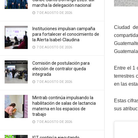
marcha la delegación nacional
7 DE AGOSTO DE 2026
Ciudad de
Instituciones impulsan campaña
para fortalecer el conocimiento de
compartida
la Alerta Isabel-Claudina
Guatemalte
7 DE AGOSTO DE 2026
Guatemala
Comisión de postulación para
Entre el 1
elección de contralor queda
integrada
terrestres
7 DE AGOSTO DE 2026
en las esta
Mintrab continúa impulsando la
Estas cifra
habilitación de salas de lactancia
sus atribu
materna en los espacios de
trabajo
7 DE AGOSTO DE 2026
IGT continúa ejecutando