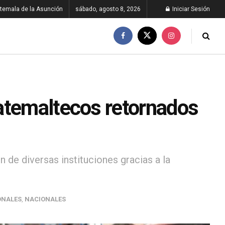
temala de la Asunción
sábado, agosto 8, 2026
Iniciar Sesión
atemaltecos retornados
 de diversas instituciones gracias a la
ONALES
,
NACIONALES