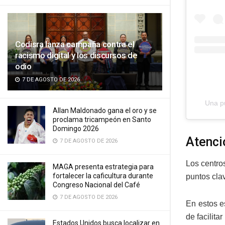
Codisra lanza campaña contra el
racismo digital y los discursos de
odio
7 DE AGOSTO DE 2026
Una p
Allan Maldonado gana el oro y se
proclama tricampeón en Santo
Domingo 2026
Atenci
7 DE AGOSTO DE 2026
Los centro
MAGA presenta estrategia para
fortalecer la caficultura durante
puntos clav
Congreso Nacional del Café
7 DE AGOSTO DE 2026
En estos e
de facilit
Estados Unidos busca localizar en