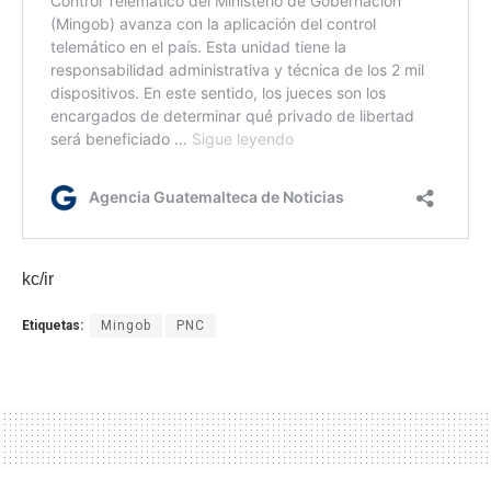
kc/ir
Etiquetas:
Mingob
PNC