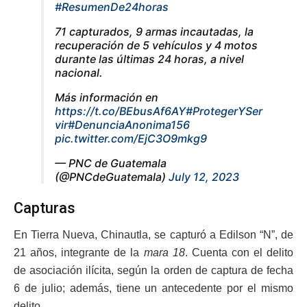
#ResumenDe24horas
71 capturados, 9 armas incautadas, la
recuperación de 5 vehículos y 4 motos
durante las últimas 24 horas, a nivel
nacional.
Más información en
https://t.co/BEbusAf6AY
#ProtegerYSer
vir
#DenunciaAnonima156
pic.twitter.com/EjC3O9mkg9
— PNC de Guatemala
(@PNCdeGuatemala)
July 12, 2023
Capturas
En Tierra Nueva, Chinautla, se capturó a Edilson “N”, de
21 años, integrante de la
mara 18
. Cuenta con el delito
de asociación ilícita, según la orden de captura de fecha
6 de julio; además, tiene un antecedente por el mismo
delito.