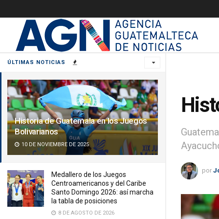
ÚLTIMAS NOTICIAS
Hist
Historia de Guatemala en los Juegos
Guatemala
Bolivarianos
Ayacuch
10 DE NOVIEMBRE DE 2025
por
J
Medallero de los Juegos
Centroamericanos y del Caribe
Santo Domingo 2026: así marcha
la tabla de posiciones
8 DE AGOSTO DE 2026