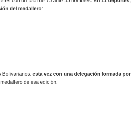
jeres con un total de 75 ante 55 hombres.
En 11 deportes,
ión del medallero:
s Bolivarianos,
esta vez con una delegación formada por
l medallero de esa edición.