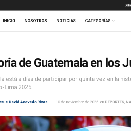
Gua
INICIO
NOSOTROS
NOTICIAS
CATEGORÍAS
oria de Guatemala en los 
 está a días de participar por quinta vez en la hist
o-Lima 2025.
osue David Acevedo Rivas
10 de noviembre de 2025
en
DEPORTES
,
NA