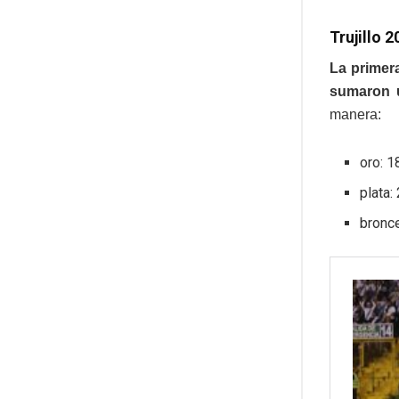
Trujillo 
La primera
sumaron u
manera:
oro: 1
plata:
bronc