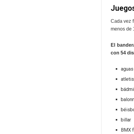
Juegos
Cada vez f
menos de 11
El bander
con 54 dis
aguas
atlet
bádmi
balon
béisb
billar
BMX f