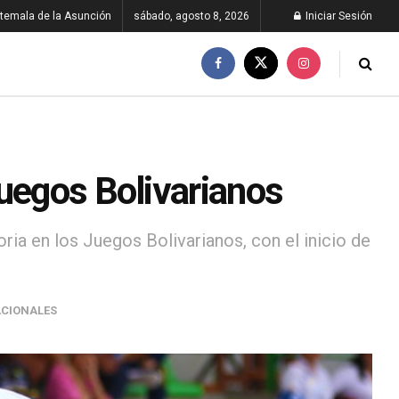
temala de la Asunción
sábado, agosto 8, 2026
Iniciar Sesión
Juegos Bolivarianos
oria en los Juegos Bolivarianos, con el inicio de
CIONALES