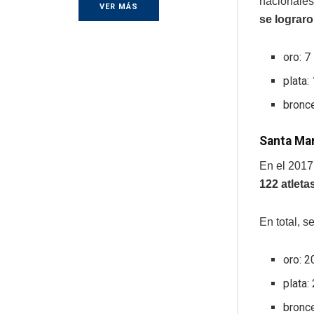
nacionales
VER MÁS
se lograro
oro: 7
plata:
bronc
Santa Ma
En el 2017
122 atleta
En total, s
oro: 2
plata:
bronc