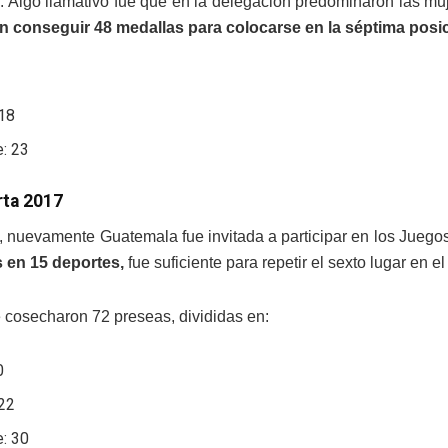
. Algo llamativo fue que en la delegación predominaron las mu
n conseguir 48 medallas para colocarse en la séptima posic
 18
e: 23
rta 2017
, nuevamente Guatemala fue invitada a participar en los Juego
s en 15 deportes,
fue suficiente para repetir el sexto lugar en e
e cosecharon 72 preseas, divididas en:
0
 22
e: 30