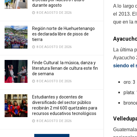
durante agosto
A lo largo 
8 DE AGOSTO DE 2026
el 2013. E
que en la 
Región norte de Huehuetenango
es declarada libre de pisos de
Ayacuch
tierra
8 DE AGOSTO DE 2026
La última 
Ayacucho 2
Finde Cultural: la música, danza y
siendo el 
literatura llenan de cultura este fin
de semana
8 DE AGOSTO DE 2026
oro: 3
plata:
Estudiantes y docentes de
diversificado del sector público
bronc
recibirán 2 mil 600 quetzales para
recursos educativos tecnológicos
Velledup
8 DE AGOSTO DE 2026
Guatemala 