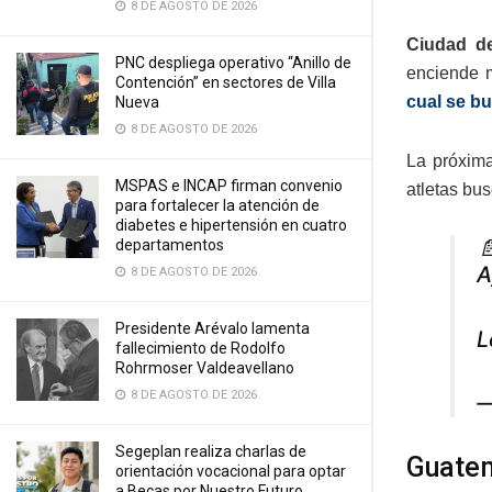
8 DE AGOSTO DE 2026
Ciudad de
PNC despliega operativo “Anillo de
enciende m
Contención” en sectores de Villa
cual se bu
Nueva
8 DE AGOSTO DE 2026
La próxima
MSPAS e INCAP firman convenio
atletas bu
para fortalecer la atención de
diabetes e hipertensión en cuatro

departamentos
A
8 DE AGOSTO DE 2026
Presidente Arévalo lamenta
L
fallecimiento de Rodolfo
Rohrmoser Valdeavellano
8 DE AGOSTO DE 2026
—
Segeplan realiza charlas de
Guatem
orientación vocacional para optar
a Becas por Nuestro Futuro