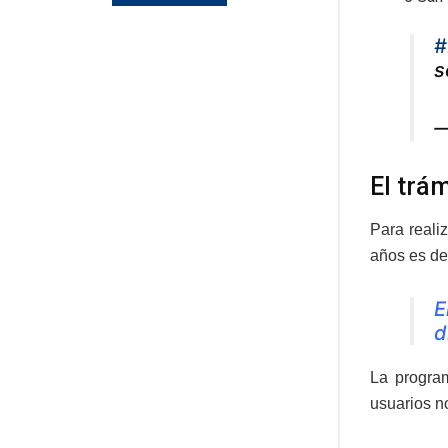
#
s
—
El trá
Para realiz
años es de
E
d
La program
usuarios no