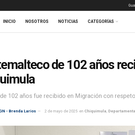
Gua
INICIO
NOSOTROS
NOTICIAS
CATEGORÍAS
emalteco de 102 años reci
uimula
e 102 años fue recibido en Migración con respeto, c
GN - Brenda Larios
2 de mayo de 2025
en
Chiquimula
,
Departamenta