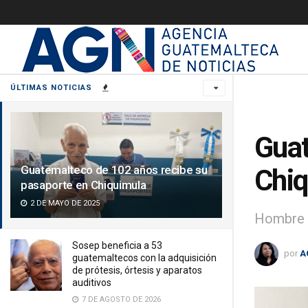
ÚLTIMAS NOTICIAS
Guat
Guatemalteco de 102 años recibe su
Chiq
pasaporte en Chiquimula
2 DE MAYO DE 2025
Hombre d
Sosep beneficia a 53
por
A
guatemaltecos con la adquisición
de prótesis, órtesis y aparatos
auditivos
7 DE AGOSTO DE 2026