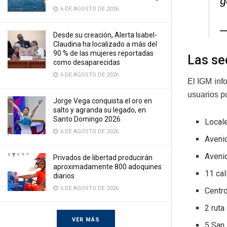
g
6 DE AGOSTO DE 2026
—
Desde su creación, Alerta Isabel-
Claudina ha localizado a más del
90 % de las mujeres reportadas
Las se
como desaparecidas
6 DE AGOSTO DE 2026
El IGM inf
usuarios p
Jorge Vega conquista el oro en
salto y agranda su legado, en
Santo Domingo 2026
Locale
6 DE AGOSTO DE 2026
Avenid
Avenid
Privados de libertad producirán
aproximadamente 800 adoquines
11 cal
diarios
6 DE AGOSTO DE 2026
Centro
2 ruta
VER MÁS
5 San 