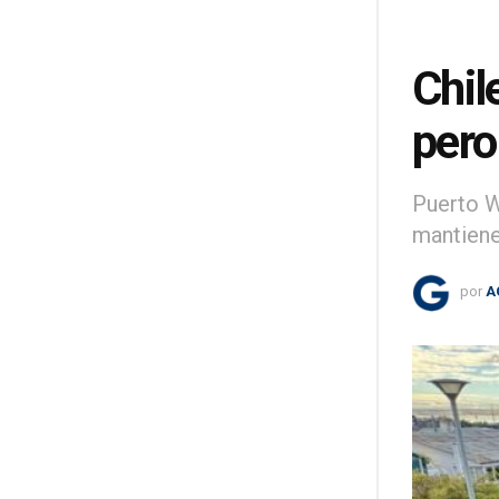
Chil
pero
Puerto W
mantiene
por
A