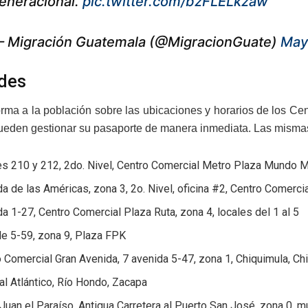
eneracional.
pic.twitter.com/bzFLELkzaw
 Migración Guatemala (@MigracionGuate)
May
des
orma a la población sobre las ubicaciones y horarios de los Ce
ueden gestionar su pasaporte de manera inmediata. Las mismas
s 210 y 212, 2do. Nivel, Centro Comercial Metro Plaza Mundo M
a de las Américas, zona 3, 2o. Nivel, oficina #2, Centro Comer
a 1-27, Centro Comercial Plaza Ruta, zona 4, locales del 1 al 5
le 5-59, zona 9, Plaza FPK
 Comercial Gran Avenida, 7 avenida 5-47, zona 1, Chiquimula, Ch
 al Atlántico, Río Hondo, Zacapa
Juan el Paraíso, Antigua Carretera al Puerto San José, zona 0, 