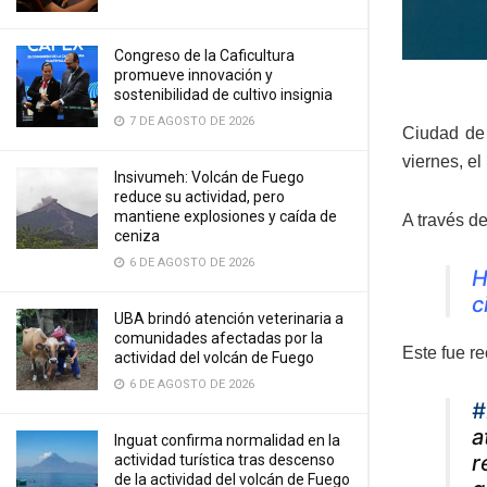
Congreso de la Caficultura
promueve innovación y
sostenibilidad de cultivo insignia
7 DE AGOSTO DE 2026
Ciudad de 
viernes, el
Insivumeh: Volcán de Fuego
reduce su actividad, pero
mantiene explosiones y caída de
A través de
ceniza
6 DE AGOSTO DE 2026
H
c
UBA brindó atención veterinaria a
comunidades afectadas por la
Este fue re
actividad del volcán de Fuego
6 DE AGOSTO DE 2026
#
a
Inguat confirma normalidad en la
r
actividad turística tras descenso
de la actividad del volcán de Fuego