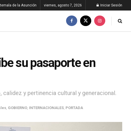
temala de la Asunción
viernes, agosto 7, 2026
Iniciar Sesión
be su pasaporte en
alidez y pertinencia cultural y generacional.
les
,
GOBIERNO
,
INTERNACIONALES
,
PORTADA