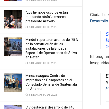
“Los tiempos oscuros están
Ciudad de 
quedando atrás”, remarca
Desarrollo
presidente Arévalo
5 DE AGOSTO DE 2026
S
f
Mindef reporta un avance del 75 %
en la construcción de las
c
instalaciones de la Brigada
Especial de Operaciones de Selva
El progr
en Petén
inseguridad
5 DE AGOSTO DE 2026
E
Minex inaugura Centro de
Impresión de Pasaportes en el
m
Consulado General de Guatemala
p
en Arizona
5 DE AGOSTO DE 2026
—
CIV destaca el desarrollo de 143