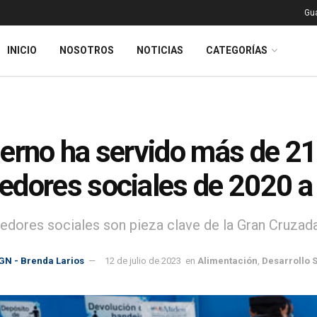
Gu
INICIO
NOSOTROS
NOTICIAS
CATEGORÍAS
erno ha servido más de 21
dores sociales de 2020 a
dores sociales son pieza clave de la Gran Cruzada 
GN - Brenda Larios
12 de julio de 2023
en
Alimentación
,
Desarrollo 