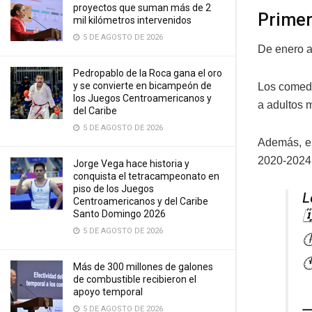
proyectos que suman más de 2
Primer
mil kilómetros intervenidos
5 DE AGOSTO DE 2026
De enero a 
Pedropablo de la Roca gana el oro
y se convierte en bicampeón de
Los comedo
los Juegos Centroamericanos y
a adultos 
del Caribe
5 DE AGOSTO DE 2026
Además, el
2020-2024
Jorge Vega hace historia y
conquista el tetracampeonato en
piso de los Juegos
L
Centroamericanos y del Caribe

Santo Domingo 2026
5 DE AGOSTO DE 2026


Más de 300 millones de galones
de combustible recibieron el
apoyo temporal
—
5 DE AGOSTO DE 2026