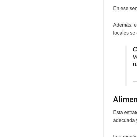
En ese sen
Además, el
locales se
C
v
n
—
Alimen
Esta estra
adecuada 
Los menús 