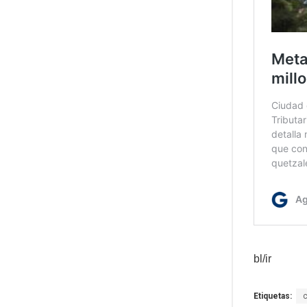
bl/ir
Etiquetas: