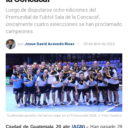
Luego de disputarse ocho ediciones del
Premundial de Fubtol Sala de la Concacaf,
únicamente cuatro selecciones se han proclamado
campeones.
por
Josue David Acevedo Rivas
20 de abril de 2024
Guatemala ganador del tercer lugar en el Premundial 2024. // Foto; Fedefut.
Ciudad de Guatemala, 20 abr (
AGN
).–
Han pasado 28