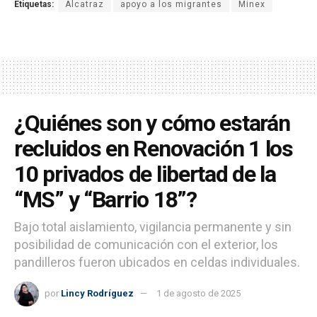
Etiquetas:
Alcatraz
apoyo a los migrantes
Minex
¿Quiénes son y cómo estarán
recluidos en Renovación 1 los
10 privados de libertad de la
“MS” y “Barrio 18”?
Bajo total aislamiento, vigilancia permanente y sin
posibilidad de comunicación con el exterior, los
pandilleros fueron ubicados en celdas individuales.
por
Lincy Rodríguez
1 de agosto de 2025