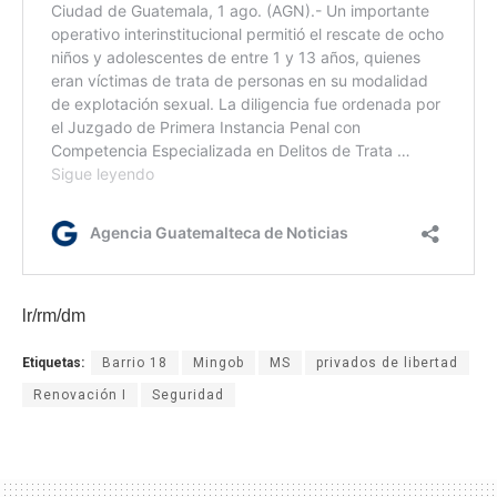
lr/rm/dm
Etiquetas:
Barrio 18
Mingob
MS
privados de libertad
Renovación I
Seguridad