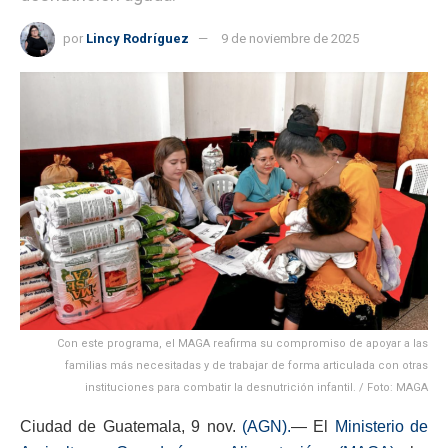
por
Lincy Rodríguez
9 de noviembre de 2025
Con este programa, el MAGA reafirma su compromiso de apoyar a las
familias más necesitadas y de trabajar de forma articulada con otras
instituciones para combatir la desnutrición infantil. / Foto: MAGA
Ciudad de Guatemala, 9 nov.
(AGN).
— El
Ministerio de