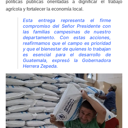
políticas públicas orientadas a dignificar el trabajo
agrícola y fortalecer la economía local.
Esta entrega representa el firme
compromiso del Señor Presidente con
las familias campesinas de nuestro
departamento. Con estas acciones,
reafirmamos que el campo es prioridad
y que el bienestar de quienes lo trabajan
es esencial para el desarrollo de
Guatemala, expresó la Gobernadora
Herrera Zepeda.