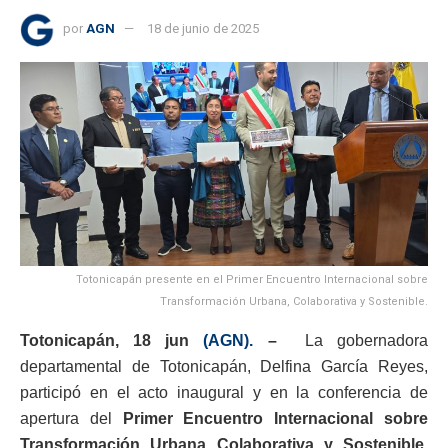
por
AGN
18 de junio de 2025
Totonicapán presente en el Primer Encuentro Internacional sobre
Transformación Urbana, Colaborativa y Sostenible.
Totonicapán, 18 jun
(AGN).
–
La gobernadora
departamental de Totonicapán, Delfina García Reyes,
participó en el acto inaugural y en la conferencia de
apertura del
Primer Encuentro Internacional sobre
Transformación Urbana Colaborativa y Sostenible,