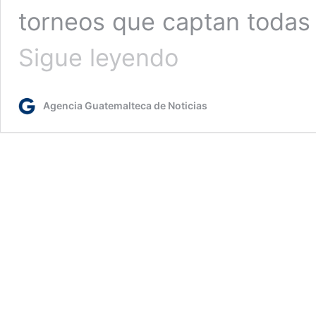
torneos que captan todas
Quién
Sigue leyendo
juega
hoy
miércoles
Agencia Guatemalteca de Noticias
18
de
junio
en
el
Mundial
de
Clubes
y
la
Copa
Oro