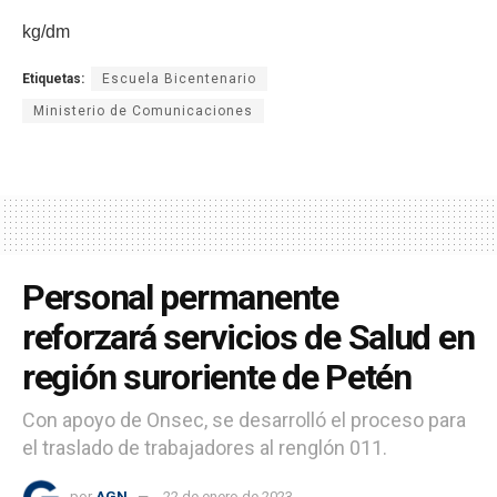
kg/dm
Etiquetas:
Escuela Bicentenario
Ministerio de Comunicaciones
Personal permanente
reforzará servicios de Salud en
región suroriente de Petén
Con apoyo de Onsec, se desarrolló el proceso para
el traslado de trabajadores al renglón 011.
por
AGN
22 de enero de 2023