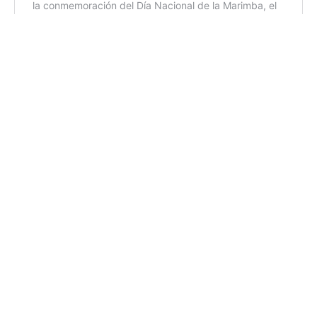
ml/rm
Etiquetas:
conservación del patrimonio
El Ministerio de Cultura y Deportes (MCD)
restauración de monumentos