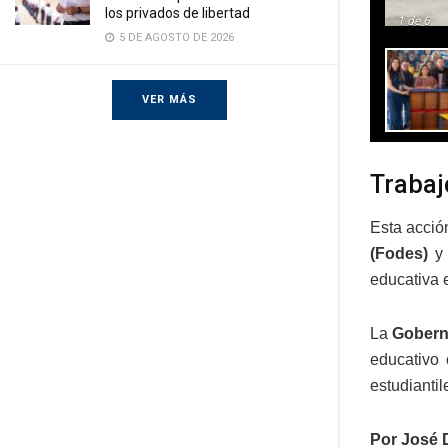
los privados de libertad
1
de 6
5 DE AGOSTO DE 2026
VER MÁS
Trabaj
Esta acción
(Fodes)
y 
educativa 
La
Goberna
educativo 
estudiantil
Por José 