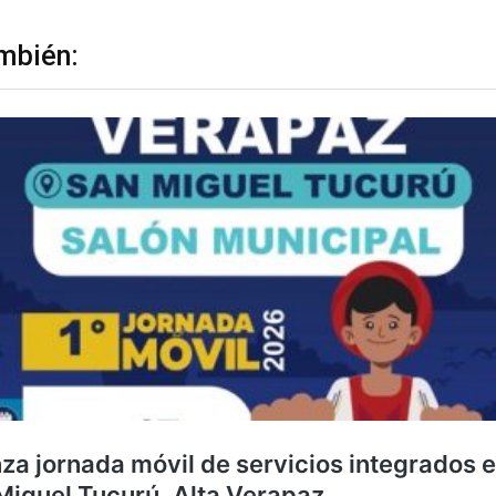
mbién: