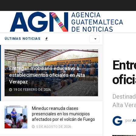
ÚLTIMAS NOTICIAS
Entr
Entregan mobiliario educativo a
establecimientos oficiales en Alta
ofic
Verapaz
19 DE FEBRERO DE 2026
Destinad
Alta Ver
Mineduc reanuda clases
presenciales en los municipios
afectados por el volcán de Fuego
por
A
5 DE AGOSTO DE 2026