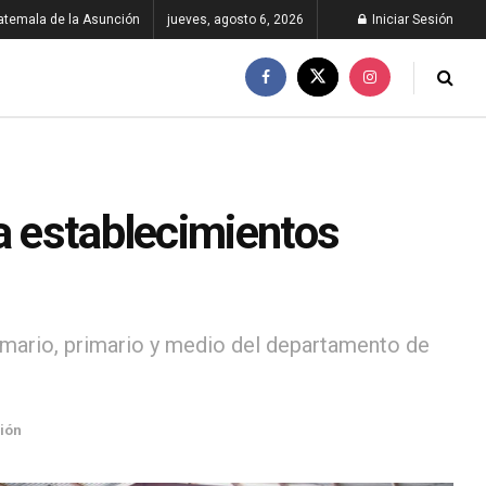
atemala de la Asunción
jueves, agosto 6, 2026
Iniciar Sesión
a establecimientos
rimario, primario y medio del departamento de
ión