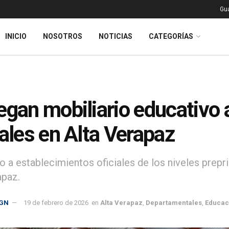
Gu
INICIO
NOSOTROS
NOTICIAS
CATEGORÍAS
egan mobiliario educativo 
iales en Alta Verapaz
o a establecimientos oficiales de los niveles prep
apaz.
GN
19 de febrero de 2026
en
Alta Verapaz
,
Departamentales
,
Educac