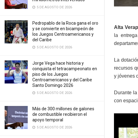
5 DE AGOSTO DE 2026
Pedropablo de la Roca gana el oro
Alta Vera
y se convierte en bicampeón de
los Juegos Centroamericanos y
la entreg
del Caribe
departamen
5 DE AGOSTO DE 2026
La dotació
Jorge Vega hace historia y
recursos q
conquista el tetracampeonato en
piso de los Juegos
y jóvenes 
Centroamericanos y del Caribe
Santo Domingo 2026
Durante la
5 DE AGOSTO DE 2026
con espaci
Más de 300 millones de galones
de combustible recibieron el
apoyo temporal
5 DE AGOSTO DE 2026