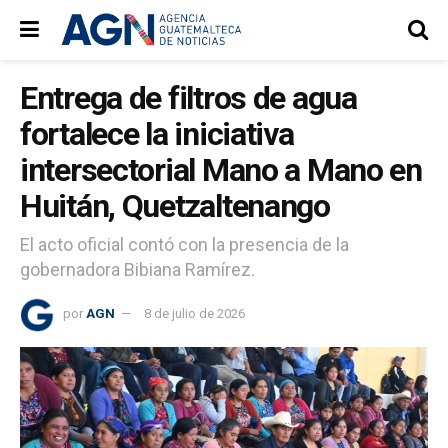
Entrega de filtros de agua
fortalece la iniciativa
intersectorial Mano a Mano en
Huitán, Quetzaltenango
El acto oficial contó con la presencia de la
gobernadora Bibiana Ramírez.
por
AGN
8 de julio de 2026