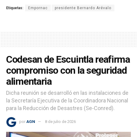
Etiquetas:
Empornac
presidente Bernardo Arévalo
Codesan de Escuintla reafirma
compromiso con la seguridad
alimentaria
Dicha reunión se desarrolló en las instalaciones de
la Secretaría Ejecutiva de la Coordinadora Nacional
para la Reducción de Desastres (Se-Conred).
por
AGN
8 de julio de 2026