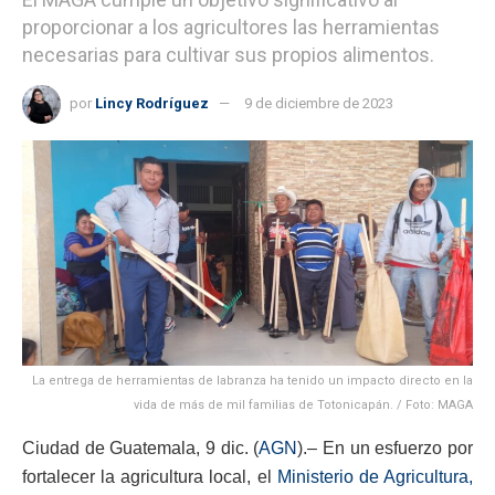
proporcionar a los agricultores las herramientas
necesarias para cultivar sus propios alimentos.
por
Lincy Rodríguez
9 de diciembre de 2023
La entrega de herramientas de labranza ha tenido un impacto directo en la
vida de más de mil familias de Totonicapán. / Foto: MAGA
Ciudad de Guatemala, 9 dic. (
AGN
).– En un esfuerzo por
fortalecer la agricultura local, el
Ministerio de Agricultura,