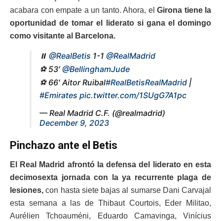
acabara con empate a un tanto. Ahora, el
Girona tiene la
oportunidad de tomar el liderato si gana el domingo
como visitante al Barcelona.
⏸️
@RealBetis
1-1
@RealMadrid
⚽ 53′
@BellinghamJude
⚽ 66′ Aitor Ruibal
#RealBetisRealMadrid
|
#Emirates
pic.twitter.com/1SUgG7A1pc
— Real Madrid C.F. (@realmadrid)
December 9, 2023
Pinchazo ante el Betis
El Real Madrid afrontó la defensa del liderato en esta
decimosexta jornada con la ya recurrente plaga de
lesiones,
con hasta siete bajas al sumarse Dani Carvajal
esta semana a las de Thibaut Courtois, Eder Militao,
Aurélien Tchoauméni, Eduardo Camavinga, Vinícius