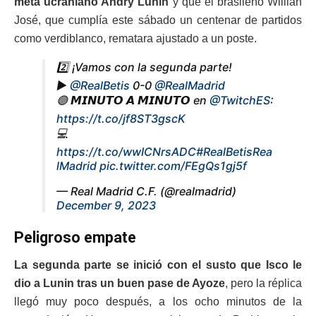
meta ucraniano Andry Lunin
y que el brasileño Willian
José, que cumplía este sábado un centenar de partidos
como verdiblanco, rematara ajustado a un poste.
2️⃣ ¡Vamos con la segunda parte!
▶️
@RealBetis
0-0
@RealMadrid
🟣 𝙈𝙄𝙉𝙐𝙏𝙊 𝘼 𝙈𝙄𝙉𝙐𝙏𝙊 en
@TwitchES
:
https://t.co/jf8ST3gscK
💻
https://t.co/wwICNrsADC
#RealBetisRea
lMadrid
pic.twitter.com/FEgQs1gj5f
— Real Madrid C.F. (@realmadrid)
December 9, 2023
Peligroso empate
La segunda parte se inició con el susto que Isco le
dio a Lunin tras un buen pase de Ayoze
, pero la réplica
llegó muy poco después, a los ocho minutos de la