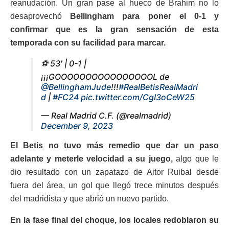
reanudación. Un gran pase al hueco de Brahim no lo
desaprovechó
Bellingham para poner el 0-1 y
confirmar que es la gran sensación de esta
temporada con su facilidad para marcar.
⚽ 53′ | 0-1 |
¡¡¡GOOOOOOOOOOOOOOOOL de
@BellinghamJude
!!!
#RealBetisRealMadri
d
|
#FC24
pic.twitter.com/CgI3oCeW25
— Real Madrid C.F. (@realmadrid)
December 9, 2023
El Betis no tuvo más remedio que dar un paso
adelante y meterle velocidad a su juego,
algo que le
dio resultado con un zapatazo de Aitor Ruibal desde
fuera del área, un gol que llegó trece minutos después
del madridista y que abrió un nuevo partido.
En la fase final del choque, los locales redoblaron su