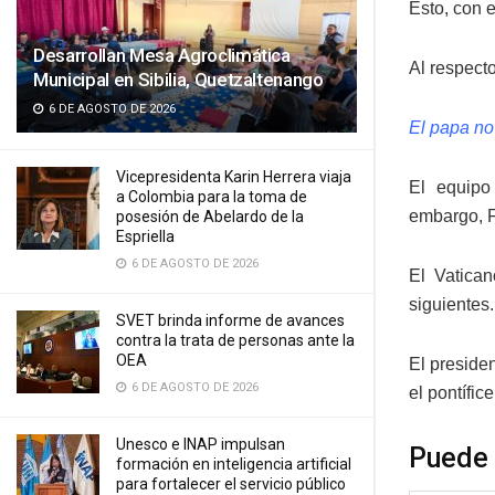
Esto, con e
Desarrollan Mesa Agroclimática
Al respect
Municipal en Sibilia, Quetzaltenango
6 DE AGOSTO DE 2026
El papa no 
Vicepresidenta Karin Herrera viaja
El equipo
a Colombia para la toma de
embargo, F
posesión de Abelardo de la
Espriella
6 DE AGOSTO DE 2026
El Vatica
siguientes.
SVET brinda informe de avances
contra la trata de personas ante la
OEA
El preside
6 DE AGOSTO DE 2026
el pontífi
Unesco e INAP impulsan
Puede 
formación en inteligencia artificial
para fortalecer el servicio público