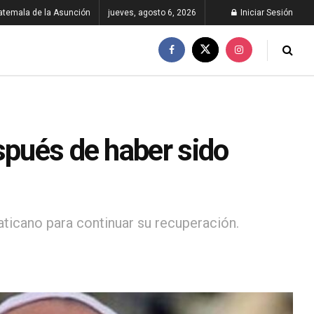
atemala de la Asunción
jueves, agosto 6, 2026
Iniciar Sesión
spués de haber sido
aticano para continuar su recuperación.