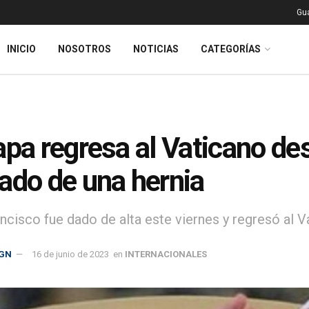
Gu
INICIO
NOSOTROS
NOTICIAS
CATEGORÍAS
apa regresa al Vaticano de
ado de una hernia
ncisco fue dado de alta este viernes y regresó al V
GN
16 de junio de 2023
en
INTERNACIONALES