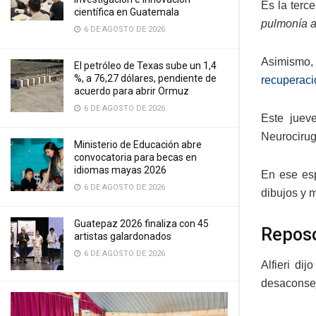
Es la terc
científica en Guatemala
pulmonía 
6 DE AGOSTO DE 2026
Asimismo,
El petróleo de Texas sube un 1,4
%, a 76,27 dólares, pendiente de
recuperaci
acuerdo para abrir Ormuz
6 DE AGOSTO DE 2026
Este juev
Neurocirugí
Ministerio de Educación abre
convocatoria para becas en
idiomas mayas 2026
En ese esp
6 DE AGOSTO DE 2026
dibujos y 
Guatepaz 2026 finaliza con 45
Repos
artistas galardonados
6 DE AGOSTO DE 2026
Alfieri di
desaconsej