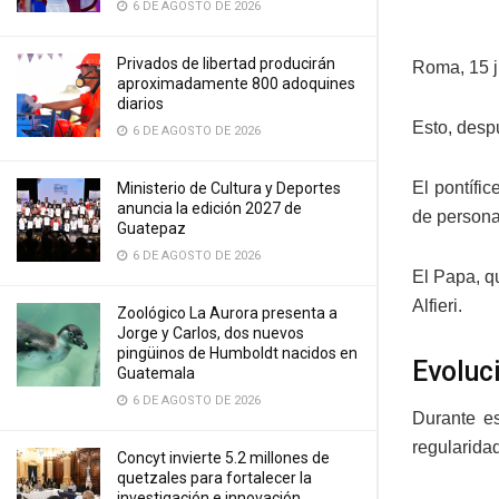
6 DE AGOSTO DE 2026
Privados de libertad producirán
Roma, 15 j
aproximadamente 800 adoquines
diarios
Esto, desp
6 DE AGOSTO DE 2026
El pontífi
Ministerio de Cultura y Deportes
anuncia la edición 2027 de
de persona
Guatepaz
6 DE AGOSTO DE 2026
El Papa, q
Alfieri.
Zoológico La Aurora presenta a
Jorge y Carlos, dos nuevos
pingüinos de Humboldt nacidos en
Evoluc
Guatemala
6 DE AGOSTO DE 2026
Durante es
regularidad
Concyt invierte 5.2 millones de
quetzales para fortalecer la
investigación e innovación