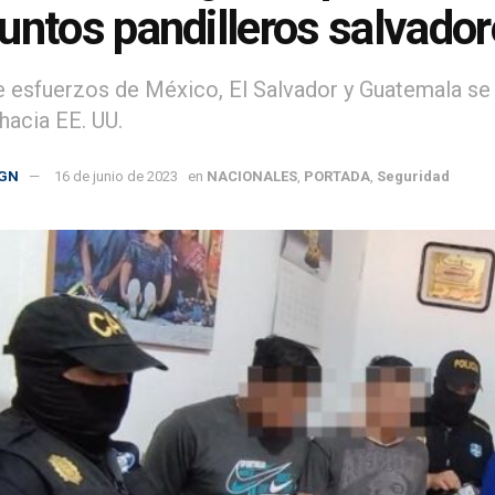
untos pandilleros salvado
 esfuerzos de México, El Salvador y Guatemala se
hacia EE. UU.
GN
16 de junio de 2023
en
NACIONALES
,
PORTADA
,
Seguridad