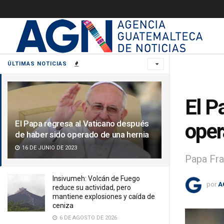
ÚLTIMAS NOTICIAS
El P
El Papa regresa al Vaticano después
oper
de haber sido operado de una hernia
16 DE JUNIO DE 2023
Papa Fra
Insivumeh: Volcán de Fuego
por
A
reduce su actividad, pero
mantiene explosiones y caída de
ceniza
6 DE AGOSTO DE 2026