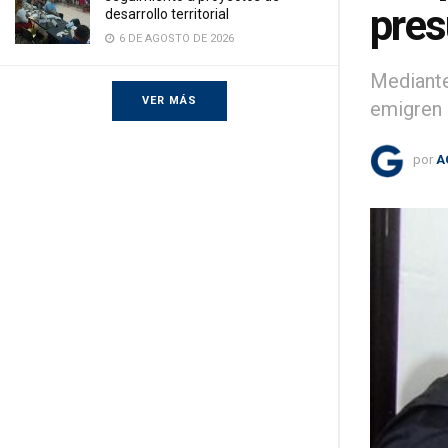
pres
desarrollo territorial
6 DE AGOSTO DE 2026
Mediante
VER MÁS
emigren 
por
A