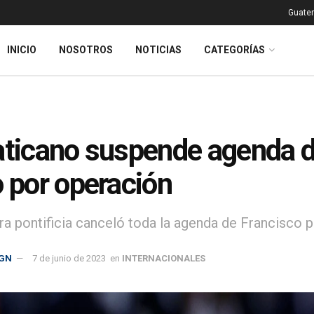
Guatem
INICIO
NOSOTROS
NOTICIAS
CATEGORÍAS
aticano suspende agenda d
o por operación
ra pontificia canceló toda la agenda de Francisco 
GN
7 de junio de 2023
en
INTERNACIONALES