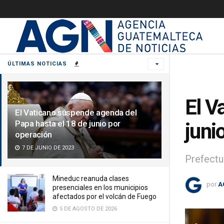
ÚLTIMAS NOTICIAS
El V
El Vaticano suspende agenda del
Papa hasta el 18 de junio por
juni
operación
7 DE JUNIO DE 2023
Prefectu
Mineduc reanuda clases
por
A
presenciales en los municipios
afectados por el volcán de Fuego
5 DE AGOSTO DE 2026