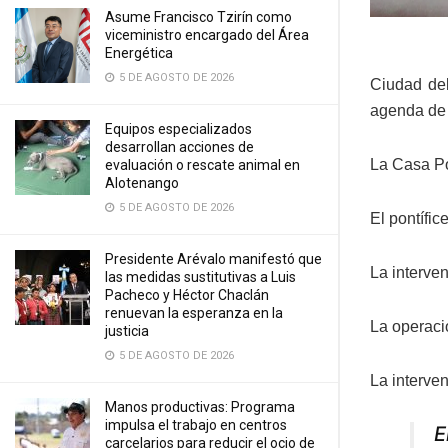
Asume Francisco Tzirín como
viceministro encargado del Área
Energética
5 DE AGOSTO DE 2026
Ciudad del
agenda de 
Equipos especializados
desarrollan acciones de
La Casa Po
evaluación o rescate animal en
Alotenango
5 DE AGOSTO DE 2026
El pontífi
Presidente Arévalo manifestó que
La interve
las medidas sustitutivas a Luis
Pacheco y Héctor Chaclán
renuevan la esperanza en la
La operaci
justicia
5 DE AGOSTO DE 2026
La interven
Manos productivas: Programa
impulsa el trabajo en centros
E
carcelarios para reducir el ocio de