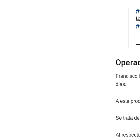
#
l
#
—
Operad
Francisco 
días.
A este proc
Se trata de
Al respect