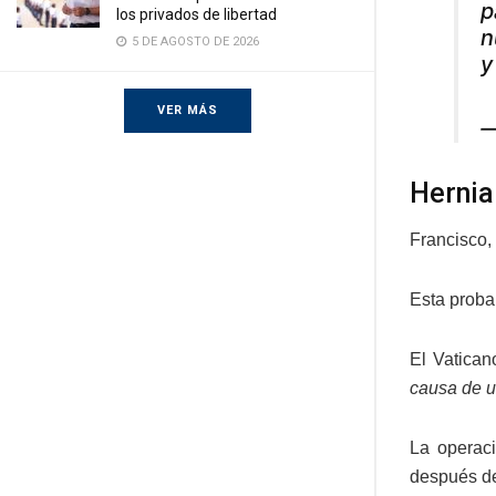
p
los privados de libertad
n
5 DE AGOSTO DE 2026
y
VER MÁS
—
Hernia
Francisco,
Esta proba
El Vatican
causa de u
La operac
después de