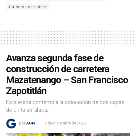
turismo sostenible
Avanza segunda fase de
construcción de carretera
Mazatenango – San Francisco
Zapotitlán
Esta etapa contempla la colocación de dos capas
de cinta asfáltica.
por
AGN
5 de diciembre de 2025