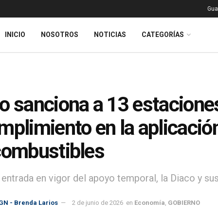
Gua
INICIO
NOSOTROS
NOTICIAS
CATEGORÍAS
o sanciona a 13 estaciones
mplimiento en la aplicació
combustibles
 entrada en vigor del apoyo temporal, la Diaco y su
GN - Brenda Larios
2 de junio de 2026
en
Economía
,
GOBIERNO