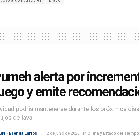
apoyo a combustibles
Diaco
vumeh alerta por increment
uego y emite recomendac
ividad podría mantenerse durante los próximos días
ujos de lava.
GN - Brenda Larios
2 de junio de 2026
en
Clima y Estado del Tiempo