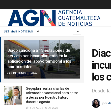
ÚLTIMAS NOTICIAS
Diac
Diaco sanciona a 13 estaciones de
servicio por incumplimiento en la
aplicación del apoyo temporal a los
incu
combustibles
los 
2 DE JUNIO DE 2026
Segeplan realiza charlas de
Desde la
orientación vocacional para optar
a Becas por Nuestro Futuro
durante agosto
por
A
8 DE AGOSTO DE 2026