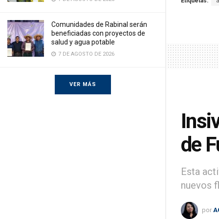
Etiquetas:
Comunidades de Rabinal serán
beneficiadas con proyectos de
salud y agua potable
7 DE AGOSTO DE 2026
VER MÁS
Insi
de F
Esta act
nuevos fl
por
A