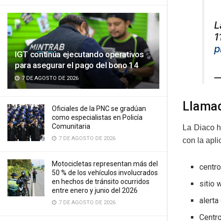
L
1
p
IGT continúa ejecutando operativos
para asegurar el pago del bono 14
—
7 DE AGOSTO DE 2026
Llamad
Oficiales de la PNC se gradúan
como especialistas en Policía
Comunitaria
La Diaco h
7 DE AGOSTO DE 2026
con la apli
Motocicletas representan más del
centro
50 % de los vehículos involucrados
en hechos de tránsito ocurridos
sitio
entre enero y junio del 2026
alerta
7 DE AGOSTO DE 2026
Centr