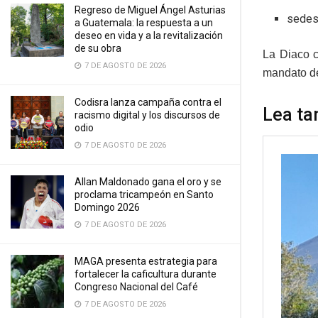
Regreso de Miguel Ángel Asturias
sedes
a Guatemala: la respuesta a un
deseo en vida y a la revitalización
de su obra
La Diaco c
7 DE AGOSTO DE 2026
mandato de
Codisra lanza campaña contra el
Lea ta
racismo digital y los discursos de
odio
7 DE AGOSTO DE 2026
Allan Maldonado gana el oro y se
proclama tricampeón en Santo
Domingo 2026
7 DE AGOSTO DE 2026
MAGA presenta estrategia para
fortalecer la caficultura durante
Congreso Nacional del Café
7 DE AGOSTO DE 2026