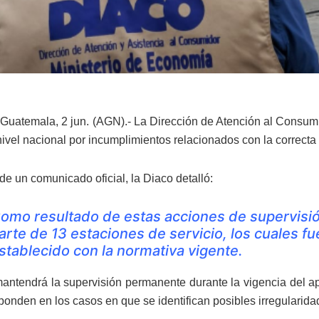
Guatemala, 2 jun. (AGN).- La Dirección de Atención al Consum
nivel nacional por incumplimientos relacionados con la correcta
de un comunicado oficial, la Diaco detalló:
omo resultado de estas acciones de supervisió
arte de 13 estaciones de servicio, los cuales 
stablecido con la normativa vigente.
antendrá la supervisión permanente durante la vigencia del ap
ponden en los casos en que se identifican posibles irregularida