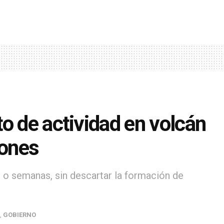
o de actividad en volcán
iones
 o semanas, sin descartar la formación de
,
GOBIERNO