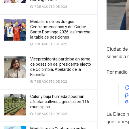
7 DE AGOSTO DE 2026
Medallero de los Juegos
Centroamericanos y del Caribe
Santo Domingo 2026: así marcha
la tabla de posiciones
7 DE AGOSTO DE 2026
Ciudad de 
servicio a 
Vicepresidenta participa en toma
de posesión del presidente electo
de Colombia, Abelardo de la
Por medio 
Espriella
7 DE AGOSTO DE 2026
C
p
Calor y baja humedad podrían
e
afectar cultivos agrícolas en 116
municipios
La Diaco m
7 DE AGOSTO DE 2026
que corres
Medallero de Guatemala en los