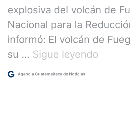
explosiva del volcán de Fu
Nacional para la Reducci
informó: El volcán de Fue
Insivumeh
su …
Sigue leyendo
alerta
por
incremento
Agencia Guatemalteca de Noticias
de
actividad
en
volcán
de
Fuego
y
emite
recomendacione