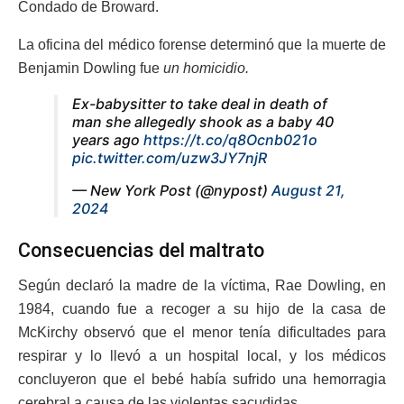
Condado de Broward.
La oficina del médico forense determinó que la muerte de
Benjamin Dowling fue
un homicidio.
Ex-babysitter to take deal in death of
man she allegedly shook as a baby 40
years ago
https://t.co/q8Ocnb021o
pic.twitter.com/uzw3JY7njR
— New York Post (@nypost)
August 21,
2024
Consecuencias del maltrato
Según declaró la madre de la víctima, Rae Dowling, en
1984, cuando fue a recoger a su hijo de la casa de
McKirchy observó que el menor tenía dificultades para
respirar y lo llevó a un hospital local, y los médicos
concluyeron que el bebé había sufrido una hemorragia
cerebral a causa de las violentas sacudidas.