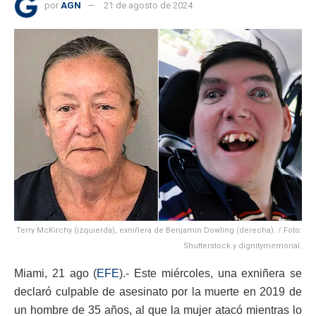
por
AGN
21 de agosto de 2024
Terry McKirchy (izquierda), exniñera de Benjamin Dowling (derecha). / Foto:
Shutterstock y dignitymemorial.
Miami, 21 ago (
EFE
).- Este miércoles, una exniñera se
declaró culpable de asesinato por la muerte en 2019 de
un hombre de 35 años, al que la mujer atacó mientras lo