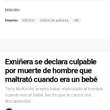
bl/dc/dm
Etiquetas:
ENCOVI
índice de pobreza
INE
Exniñera se declara culpable
por muerte de hombre que
maltrató cuando era un bebé
Terry McKirchy aceptó haber maltratado al hombre
cuando era un bebé, hecho que le causó una
discapacidad.