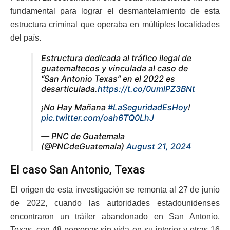
fundamental para lograr el desmantelamiento de esta
estructura criminal que operaba en múltiples localidades
del país.
Estructura dedicada al tráfico ilegal de
guatemaltecos y vinculada al caso de
“San Antonio Texas” en el 2022 es
desarticulada.
https://t.co/0umlPZ3BNt
¡No Hay Mañana
#LaSeguridadEsHoy
!
pic.twitter.com/oah6TQ0LhJ
— PNC de Guatemala
(@PNCdeGuatemala)
August 21, 2024
El caso San Antonio, Texas
El origen de esta investigación se remonta al 27 de junio
de 2022, cuando las autoridades estadounidenses
encontraron un tráiler abandonado en San Antonio,
Texas, con 48 personas sin vida en su interior y otras 16