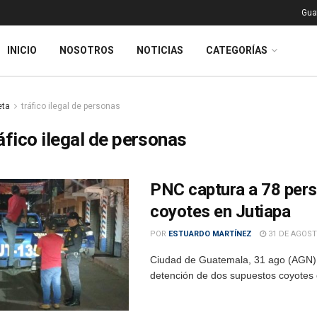
Gua
INICIO
NOSOTROS
NOTICIAS
CATEGORÍAS
eta
tráfico ilegal de personas
áfico ilegal de personas
PNC captura a 78 pers
coyotes en Jutiapa
POR
ESTUARDO MARTÍNEZ
31 DE AGOST
Ciudad de Guatemala, 31 ago (AGN). –
detención de dos supuestos coyotes 