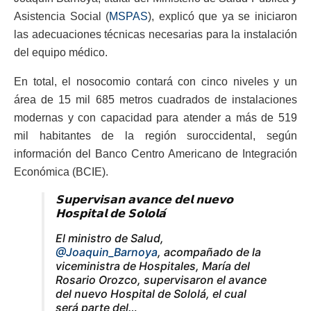
Asistencia Social (
MSPAS
), explicó que ya se iniciaron
las adecuaciones técnicas necesarias para la instalación
del equipo médico.
En total, el nosocomio contará con cinco niveles y un
área de 15 mil 685 metros cuadrados de instalaciones
modernas y con capacidad para atender a más de 519
mil habitantes de la región suroccidental, según
información del Banco Centro Americano de Integración
Económica (BCIE).
𝗦𝘂𝗽𝗲𝗿𝘃𝗶𝘀𝗮𝗻 𝗮𝘃𝗮𝗻𝗰𝗲 𝗱𝗲𝗹 𝗻𝘂𝗲𝘃𝗼
𝗛𝗼𝘀𝗽𝗶𝘁𝗮𝗹 𝗱𝗲 𝗦𝗼𝗹𝗼𝗹𝗮́
El ministro de Salud,
@Joaquin_Barnoya
, acompañado de la
viceministra de Hospitales, María del
Rosario Orozco, supervisaron el avance
del nuevo Hospital de Sololá, el cual
será parte del…