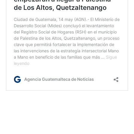
ml/rm
Etiquetas:
BCIE
Hospital de Sololá
MSPAS