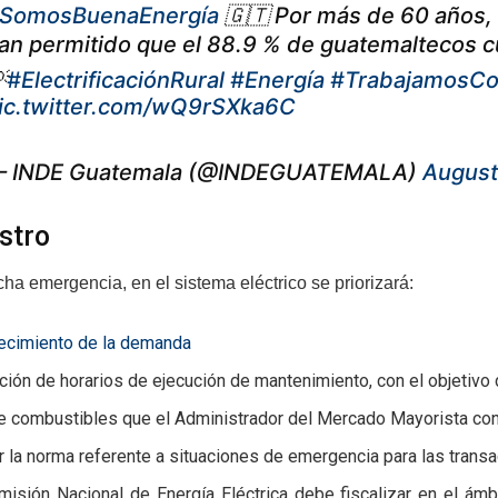
SomosBuenaEnergía
🇬🇹 Por más de 60 años,
an permitido que el 88.9 % de guatemaltecos cuen

#ElectrificaciónRural
#Energía
#TrabajamosCo
ic.twitter.com/wQ9rSXka6C
 INDE Guatemala (@INDEGUATEMALA)
August
stro
ha emergencia, en el sistema eléctrico se priorizará:
ecimiento de la demanda
ción de horarios de ejecución de mantenimiento, con el objetivo 
 combustibles que el Administrador del Mercado Mayorista cons
r la norma referente a situaciones de emergencia para las trans
misión Nacional de Energía Eléctrica debe fiscalizar en el á