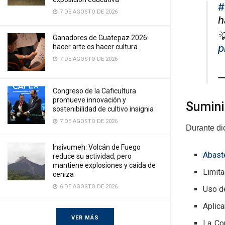
#
7 DE AGOSTO DE 2026
h

Ganadores de Guatepaz 2026:
p
hacer arte es hacer cultura
7 DE AGOSTO DE 2026
—
Congreso de la Caficultura
promueve innovación y
Sumini
sostenibilidad de cultivo insignia
7 DE AGOSTO DE 2026
Durante dic
Insivumeh: Volcán de Fuego
Abast
reduce su actividad, pero
mantiene explosiones y caída de
Limita
ceniza
6 DE AGOSTO DE 2026
Uso de
Aplica
VER MÁS
La Co