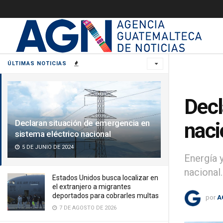
ÚLTIMAS NOTICIAS
Decl
Declaran situación de emergencia en
naci
sistema eléctrico nacional
5 DE JUNIO DE 2024
Energía 
nacional.
Estados Unidos busca localizar en
el extranjero a migrantes
deportados para cobrarles multas
por
A
7 DE AGOSTO DE 2026