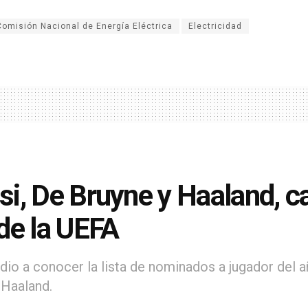
Comisión Nacional de Energía Eléctrica
Electricidad
i, De Bruyne y Haaland, ca
de la UEFA
dio a conocer la lista de nominados a jugador del añ
 Haaland.