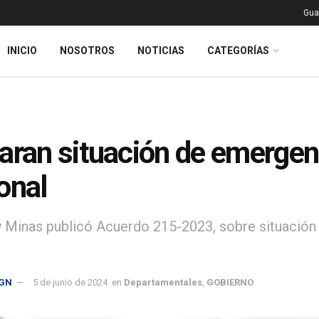
Gua
INICIO
NOSOTROS
NOTICIAS
CATEGORÍAS
aran situación de emergenc
onal
y Minas publicó Acuerdo 215-2023, sobre situación
GN
5 de junio de 2024
en
Departamentales
,
GOBIERNO