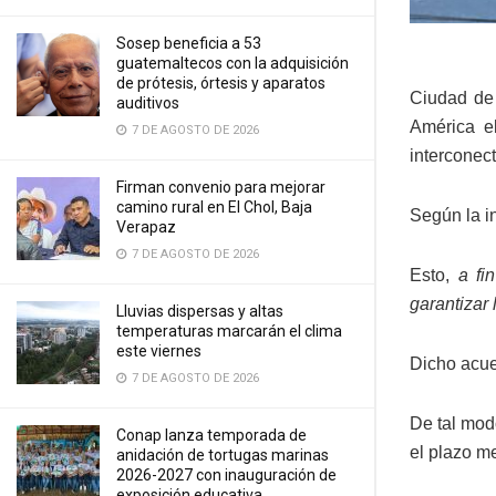
Sosep beneficia a 53
guatemaltecos con la adquisición
de prótesis, órtesis y aparatos
Ciudad de
auditivos
América el
7 DE AGOSTO DE 2026
interconec
Firman convenio para mejorar
camino rural en El Chol, Baja
Según la i
Verapaz
7 DE AGOSTO DE 2026
Esto,
a fi
garantizar 
Lluvias dispersas y altas
temperaturas marcarán el clima
este viernes
Dicho acue
7 DE AGOSTO DE 2026
De tal mod
Conap lanza temporada de
el plazo m
anidación de tortugas marinas
2026-2027 con inauguración de
exposición educativa