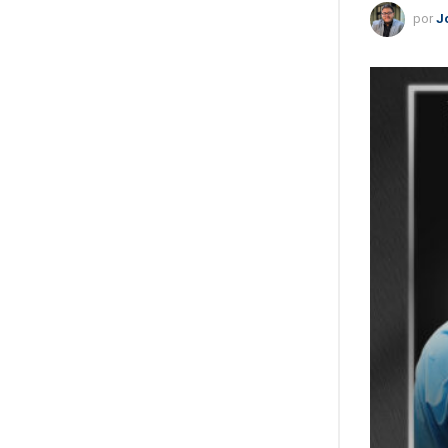
por
J