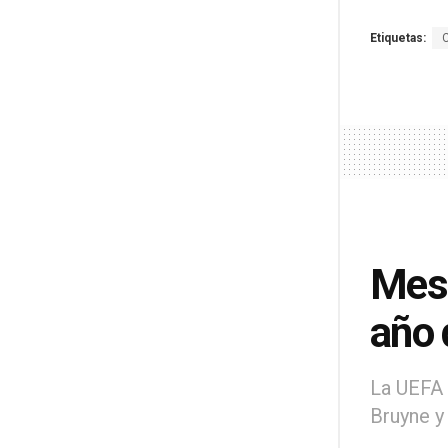
Etiquetas:
Mess
año 
La UEFA 
Bruyne y