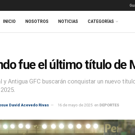
Gu
INICIO
NOSOTROS
NOTICIAS
CATEGORÍAS
do fue el último título de
l y Antigua GFC buscarán conquistar un nuevo título 
 2025.
osue David Acevedo Rivas
16 de mayo de 2025
en
DEPORTES