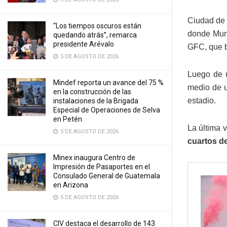
Ciudad de
“Los tiempos oscuros están
donde Muni
quedando atrás”, remarca
presidente Arévalo
GFC, que bu
5 DE AGOSTO DE 2026
Luego de 
Mindef reporta un avance del 75 %
medio de u
en la construcción de las
estadio.
instalaciones de la Brigada
Especial de Operaciones de Selva
en Petén
La última 
5 DE AGOSTO DE 2026
cuartos de
Minex inaugura Centro de
Impresión de Pasaportes en el
Consulado General de Guatemala
en Arizona
5 DE AGOSTO DE 2026
CIV destaca el desarrollo de 143