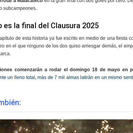
rrotar a Malacateco
en la gran final con dos goles por cero.
o subcampeones.
 es la final del Clausura 2025
capítulo de esta historia ya fue escrito en medio de una fiesta 
ro en el que ninguno de los dos quiso arriesgar demás, el empa
arca.
ones comenzarán a rodar el domingo 18 de mayo en pun
nte un lleno total, más de 7 mil almas latirán en un mismo sen
mbién: