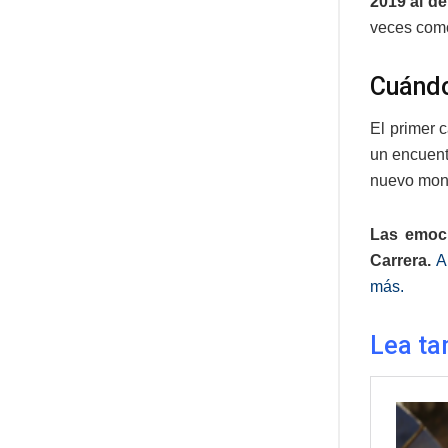
2019 al de
veces com
Cuándo
El primer 
un encuent
nuevo mon
Las emoci
Carrera.
A
más.
Lea ta