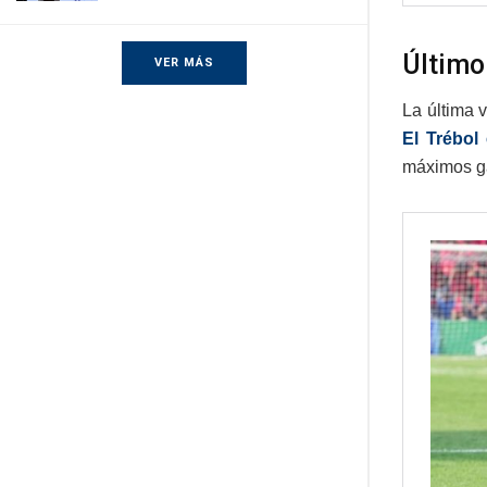
Último
VER MÁS
La última 
El Trébol
máximos ga