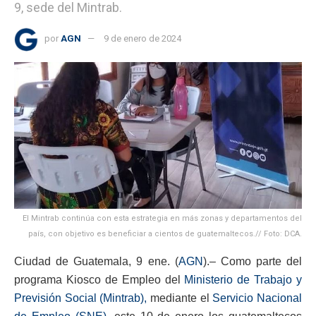
9, sede del Mintrab.
por
AGN
9 de enero de 2024
El Mintrab continúa con esta estrategia en más zonas y departamentos del
país, con objetivo es beneficiar a cientos de guatemaltecos.// Foto: DCA.
Ciudad de Guatemala, 9 ene. (
AGN
).– Como parte del
programa Kiosco de Empleo del
Ministerio de Trabajo y
Previsión Social (Mintrab),
mediante el
Servicio Nacional