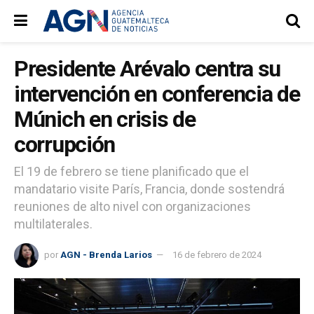
Presidente Arévalo centra su
intervención en conferencia de
Múnich en crisis de
corrupción
El 19 de febrero se tiene planificado que el
mandatario visite París, Francia, donde sostendrá
reuniones de alto nivel con organizaciones
multilaterales.
por
AGN - Brenda Larios
16 de febrero de 2024