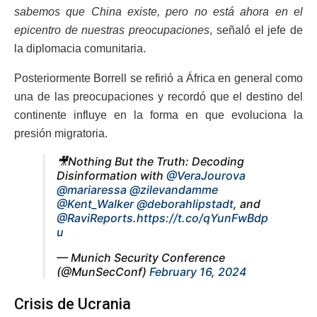
sabemos que China existe, pero no está ahora en el
epicentro de nuestras preocupaciones
, señaló el jefe de
la diplomacia comunitaria.
Posteriormente Borrell se refirió a África en general como
una de las preocupaciones y recordó que el destino del
continente influye en la forma en que evoluciona la
presión migratoria.
🎥Nothing But the Truth: Decoding
Disinformation with
@VeraJourova
@mariaressa
@zilevandamme
@Kent_Walker
@deborahlipstadt
, and
@RaviReports
.
https://t.co/qYunFwBdp
u
— Munich Security Conference
(@MunSecConf)
February 16, 2024
Crisis de Ucrania