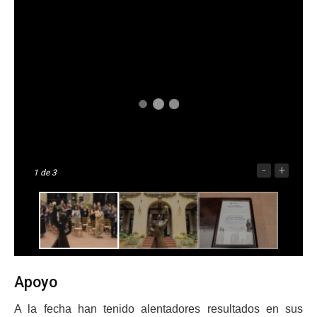
-
+
1
de 3
Apoyo
A la fecha han tenido alentadores resultados en sus