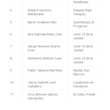
Retalhuleu
4
Edwin Francisco
Salamá, Baja
Maldonado
Verapaz
5
Byron Orellana Véliz
Guastatoya, El
Progreso
6
Ana Gabriela Rubio Zea
zona 15 de la
ciudad
7
Sergio Antonio Duarte
zona 10 de la
Frías
ciudad
8
Humberto Beltrán Cuen
zona 10 de la
ciudad
9
Pablo Tabares Martínez
Ayutla, San
Marcos
10
Jairon Gabriel León
Localizado en
Caballero
Honduras
11
Cruz Antonio Gálvez
El Ceibo, Petén
Hernández