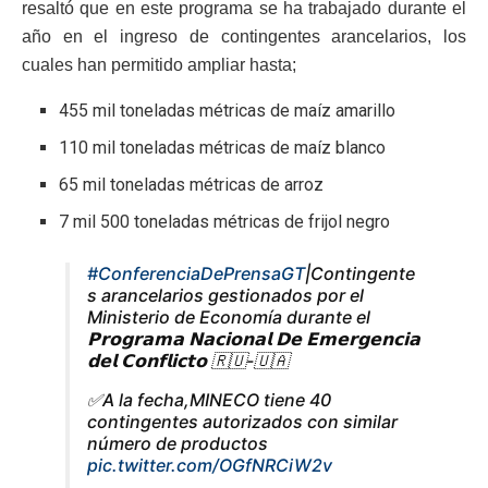
resaltó que en este programa se ha trabajado durante el
año en el ingreso de contingentes arancelarios, los
cuales han permitido ampliar hasta;
455 mil toneladas métricas de maíz amarillo
110 mil toneladas métricas de maíz blanco
65 mil toneladas métricas de arroz
7 mil 500 toneladas métricas de frijol negro
#ConferenciaDePrensaGT
|Contingente
s arancelarios gestionados por el
Ministerio de Economía durante el
𝗣𝗿𝗼𝗴𝗿𝗮𝗺𝗮 𝗡𝗮𝗰𝗶𝗼𝗻𝗮𝗹 𝗗𝗲 𝗘𝗺𝗲𝗿𝗴𝗲𝗻𝗰𝗶𝗮
𝗱𝗲𝗹 𝗖𝗼𝗻𝗳𝗹𝗶𝗰𝘁𝗼 🇷🇺-🇺🇦
✅A la fecha,MINECO tiene 40
contingentes autorizados con similar
número de productos
pic.twitter.com/OGfNRCiW2v