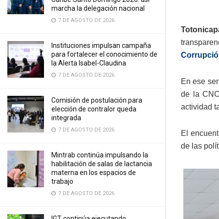
marcha la delegación nacional
7 DE AGOSTO DE 2026
Totonicap
transparen
Instituciones impulsan campaña
para fortalecer el conocimiento de
Corrupció
la Alerta Isabel-Claudina
7 DE AGOSTO DE 2026
En ese sen
de la CNC,
Comisión de postulación para
actividad 
elección de contralor queda
integrada
7 DE AGOSTO DE 2026
El encuent
de las polí
Mintrab continúa impulsando la
habilitación de salas de lactancia
materna en los espacios de
trabajo
7 DE AGOSTO DE 2026
IGT continúa ejecutando