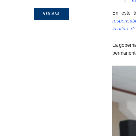
En este t
VER MÁS
responsabi
la altura 
La goberna
permanente 