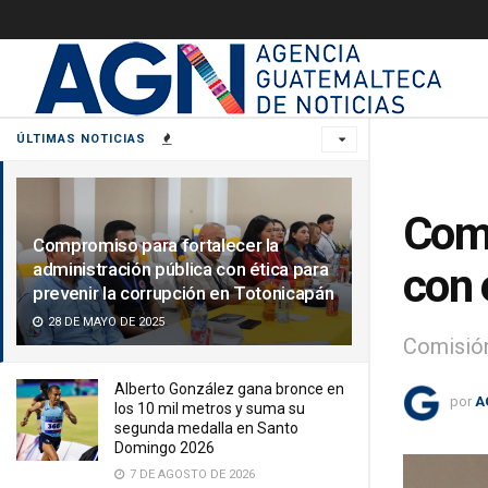
ÚLTIMAS NOTICIAS
Comp
Compromiso para fortalecer la
administración pública con ética para
con 
prevenir la corrupción en Totonicapán
28 DE MAYO DE 2025
Comisión
Alberto González gana bronce en
por
A
los 10 mil metros y suma su
segunda medalla en Santo
Domingo 2026
7 DE AGOSTO DE 2026