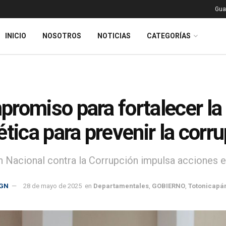
Gua
INICIO
NOSOTROS
NOTICIAS
CATEGORÍAS
romiso para fortalecer la 
ética para prevenir la corr
 Nacional contra la Corrupción impulsa acciones e
GN
28 de mayo de 2025
en
Departamentales
,
GOBIERNO
,
Totonicapá