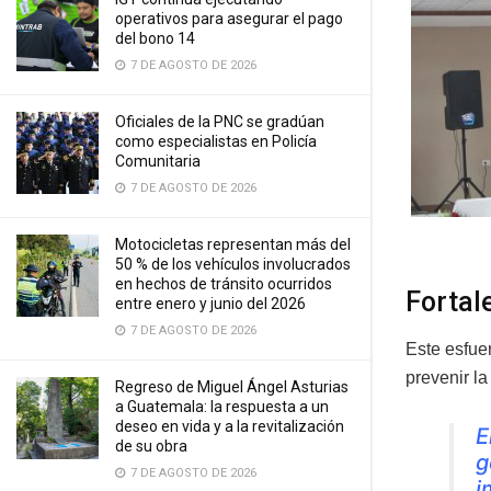
operativos para asegurar el pago
del bono 14
7 DE AGOSTO DE 2026
Oficiales de la PNC se gradúan
como especialistas en Policía
Comunitaria
7 DE AGOSTO DE 2026
Motocicletas representan más del
50 % de los vehículos involucrados
en hechos de tránsito ocurridos
Fortal
entre enero y junio del 2026
7 DE AGOSTO DE 2026
Este esfuer
prevenir la
Regreso de Miguel Ángel Asturias
a Guatemala: la respuesta a un
deseo en vida y a la revitalización
E
de su obra
g
7 DE AGOSTO DE 2026
i