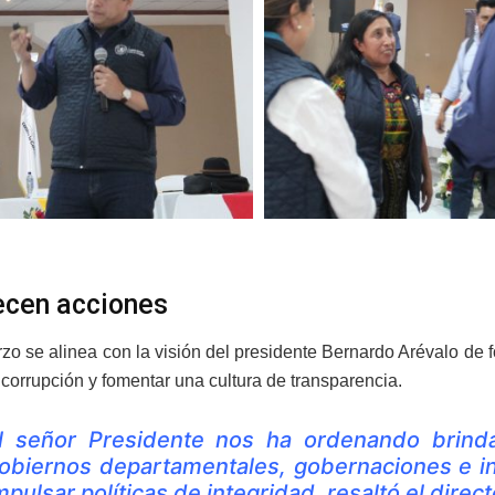
ecen acciones
zo se alinea con la visión del presidente Bernardo Arévalo de fo
 corrupción y fomentar una cultura de transparencia.
l señor Presidente nos ha ordenando brindar
obiernos departamentales, gobernaciones e in
mpulsar políticas de integridad, resaltó el direc