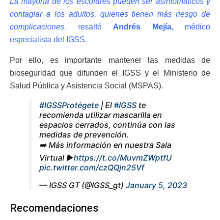
La mayoría de los escolares pueden ser asintomáticos y
contagiar a los adultos, quienes tienen más riesgo de
complicaciones,
resaltó
Andrés Mejía,
médico
especialista del IGSS.
Por ello, es importante mantener las medidas de
bioseguridad que difunden el IGSS y el Ministerio de
Salud Pública y Asistencia Social (MSPAS).
#IGSSProtégete
| El
#IGSS
te
recomienda utilizar mascarilla en
espacios cerrados, continúa con las
medidas de prevención.
➡️ Más información en nuestra Sala
Virtual ►
https://t.co/MuvmZWptfU
pic.twitter.com/czQQjn25Vf
— IGSS GT (@IGSS_gt)
January 5, 2023
Recomendaciones