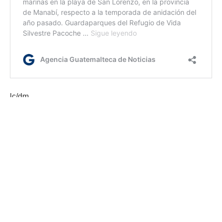
lc/dm
Etiquetas:
internacionales