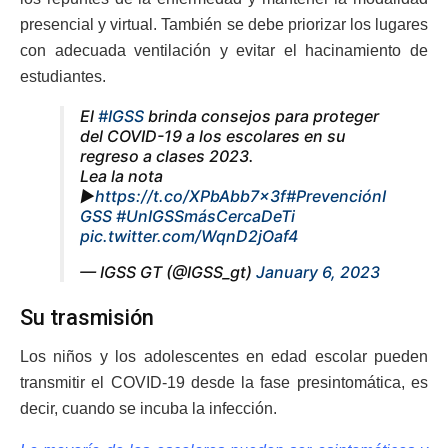
presencial y virtual. También se debe priorizar los lugares
con adecuada ventilación y evitar el hacinamiento de
estudiantes.
El
#IGSS
brinda consejos para proteger
del COVID-19 a los escolares en su
regreso a clases 2023.
Lea la nota
►
https://t.co/XPbAbb7x3f
#PrevenciónI
GSS
#UnIGSSmásCercaDeTi
pic.twitter.com/WqnD2jOaf4
— IGSS GT (@IGSS_gt)
January 6, 2023
Su trasmisión
Los niños y los adolescentes en edad escolar pueden
transmitir el COVID-19 desde la fase presintomática, es
decir, cuando se incuba la infección.