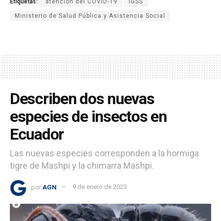
Etiquetas:
atención del COVID-19
IGSS
Ministerio de Salud Pública y Asistencia Social
Describen dos nuevas
especies de insectos en
Ecuador
Las nuevas especies corresponden a la hormiga
tigre de Mashpi y la chimarra Mashpi.
por
AGN
9 de enero de 2023