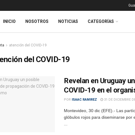
Gua
INICIO
NOSOTROS
NOTICIAS
CATEGORÍAS
eta
atención del COVID-19
ención del COVID-19
Revelan en Uruguay u
COVID-19 en el organ
POR
ISAAC RAMIREZ
31 DE DICIEMBRE D
Montevideo, 30 dic (EFE).- Las part
glóbulos rojos para diseminarse por e
...