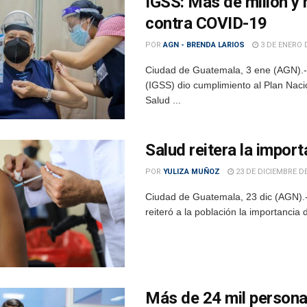
IGSS: Más de millón y
contra COVID-19
POR
AGN - BRENDA LARIOS
3 DE ENERO 
Ciudad de Guatemala, 3 ene (AGN).- 
(IGSS) dio cumplimiento al Plan Naci
Salud ...
Salud reitera la impo
POR
YULIZA MUÑOZ
23 DE DICIEMBRE DE
Ciudad de Guatemala, 23 dic (AGN).- 
reiteró a la población la importancia 
Más de 24 mil personas