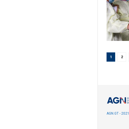
1
2
AGN.GT - 202