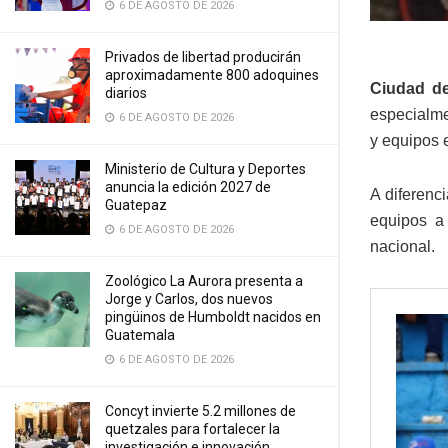
6 DE AGOSTO DE 2026
Privados de libertad producirán
aproximadamente 800 adoquines
Ciudad de
diarios
especialme
6 DE AGOSTO DE 2026
y equipos 
Ministerio de Cultura y Deportes
anuncia la edición 2027 de
A diferenc
Guatepaz
equipos a
6 DE AGOSTO DE 2026
nacional.
Zoológico La Aurora presenta a
Jorge y Carlos, dos nuevos
pingüinos de Humboldt nacidos en
Guatemala
6 DE AGOSTO DE 2026
Concyt invierte 5.2 millones de
quetzales para fortalecer la
investigación e innovación