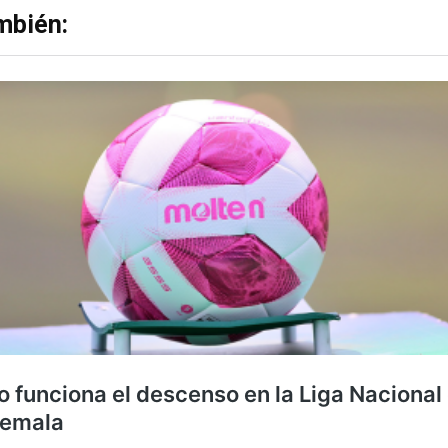
mbién: