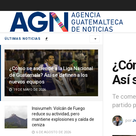
ÚLTIMAS NOTICIAS
¿Cóm
¿Cómo se asciende a la Liga Nacional
de Guatemala? Así se definen a los
Así 
nuevos equipos
19 DE MAYO DE 2026
Te comen
partido 
Insivumeh: Volcán de Fuego
reduce su actividad, pero
mantiene explosiones y caída de
por
J
ceniza
6 DE AGOSTO DE 2026