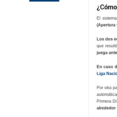
¿Cómo 
El sistem
(Apertura 
Los dos eq
que resul
juega ant
En caso d
Liga Nacio
Por otra p
automática
Primera Di
alrededor 