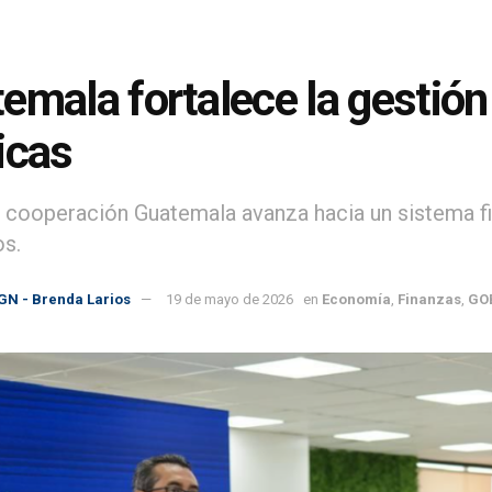
emala fortalece la gestión
icas
 cooperación Guatemala avanza hacia un sistema fi
os.
GN - Brenda Larios
19 de mayo de 2026
en
Economía
,
Finanzas
,
GO