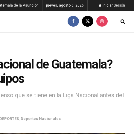
atemala de la Asunción
jueves, agosto 6, 2026
Iniciar Sesión
acional de Guatemala?
uipos
so que se tiene en la Liga Nacional antes del
DEPORTES
,
Deportes Nacionales