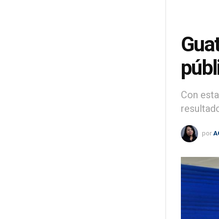
Guat
públ
Con esta
resultad
por
A