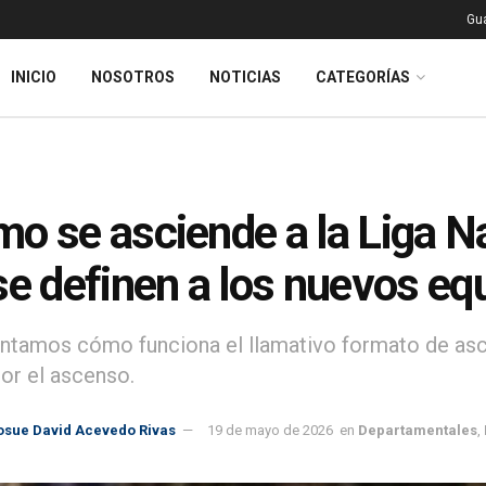
Gu
INICIO
NOSOTROS
NOTICIAS
CATEGORÍAS
o se asciende a la Liga N
se definen a los nuevos eq
tamos cómo funciona el llamativo formato de ascen
por el ascenso.
osue David Acevedo Rivas
19 de mayo de 2026
en
Departamentales
,