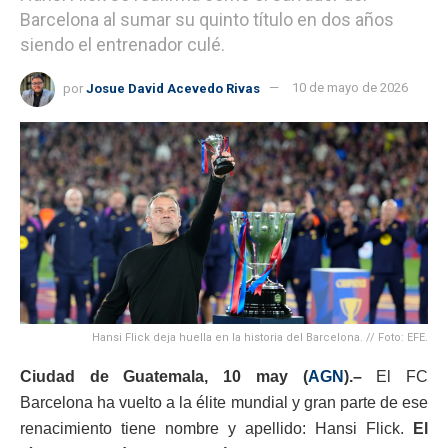
Barcelona al sumar su quinto título en dos años
siendo el entrenador culé.
por
Josue David Acevedo Rivas
10 de mayo de 2026
Hansi Flick deja huella en la historia del Barcelona. // Foto: EFE.
Ciudad de Guatemala, 10 may (
AGN
).–
El
FC
Barcelona
ha vuelto a la élite mundial y gran parte de ese
renacimiento tiene nombre y apellido:
Hansi Flick
.
El