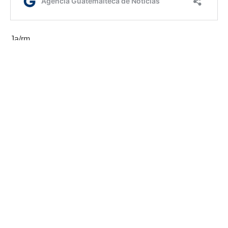
Ja/rm
Etiquetas:
eclipse lunar
Eclipse Lunar Guatemala
Guatemala
Luna de Sangre
AGN.GT - 2021
Sitio web desarrollado por: