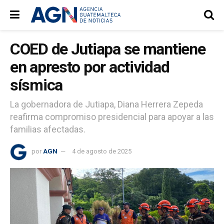
COED de Jutiapa se mantiene
en apresto por actividad
sísmica
La gobernadora de Jutiapa, Diana Herrera Zepeda
reafirma compromiso presidencial para apoyar a las
familias afectadas.
por
AGN
4 de agosto de 2025