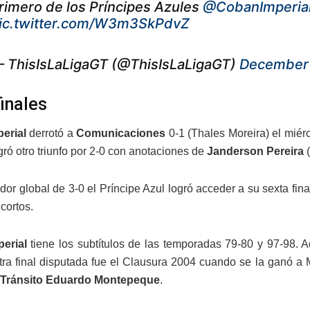
rimero de los Príncipes Azules
@CobanImperia
ic.twitter.com/W3m3SkPdvZ
 ThisIsLaLigaGT (@ThisIsLaLigaGT)
December 
finales
erial
derrotó a
Comunicaciones
0-1 (Thales Moreira) el miér
ró otro triunfo por 2-0 con anotaciones de
Janderson Pereira
(
r global de 3-0 el Príncipe Azul logró acceder a su sexta final 
cortos.
erial
tiene los subtítulos de las temporadas 79-80 y 97-98. 
tra final disputada fue el Clausura 2004 cuando se la ganó a
Tránsito Eduardo Montepeque
.