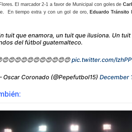
ores. El marcador 2-1 a favor de Municipal con goles de
Car
nte. En tiempo extra y con un gol de oro,
Eduardo Tránsito
n tuit que enamora, un tuit que ilusiona. Un t
indos del fútbol guatemalteco.
😍😍😍😍😍😍😍😍😍😍😍
pic.twitter.com/IzhP
 Oscar Coronado (@Pepefutbol15)
December 1
mbién: