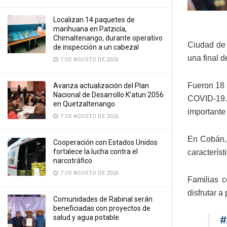
Localizan 14 paquetes de
marihuana en Patzicía,
Chimaltenango, durante operativo
Ciudad de 
de inspección a un cabezal
una final 
7 DE AGOSTO DE 2026
Fueron 18 
Avanza actualización del Plan
Nacional de Desarrollo K’atun 2056
COVID-19.
en Quetzaltenango
importante
7 DE AGOSTO DE 2026
En Cobán, 
Cooperación con Estados Unidos
fortalece la lucha contra el
característ
narcotráfico
7 DE AGOSTO DE 2026
Familias c
disfrutar a
Comunidades de Rabinal serán
beneficiadas con proyectos de
salud y agua potable
#