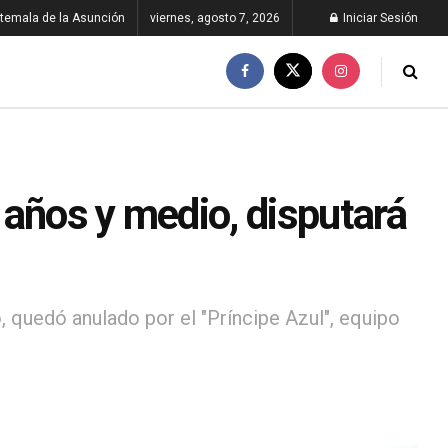
temala de la Asunción
viernes, agosto 7, 2026
Iniciar Sesión
 años y medio, disputará
 quedó anulado por el "Príncipe Azul", equipo