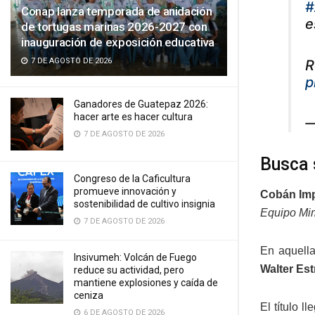
#
Conap lanza temporada de anidación
e
de tortugas marinas 2026-2027 con
inauguración de exposición educativa
7 DE AGOSTO DE 2026
R
p
Ganadores de Guatepaz 2026:
hacer arte es hacer cultura
—
7 DE AGOSTO DE 2026
Busca 
Congreso de la Caficultura
promueve innovación y
Cobán Imp
sostenibilidad de cultivo insignia
Equipo Mim
7 DE AGOSTO DE 2026
En aquella
Insivumeh: Volcán de Fuego
Walter Es
reduce su actividad, pero
mantiene explosiones y caída de
ceniza
El título 
6 DE AGOSTO DE 2026