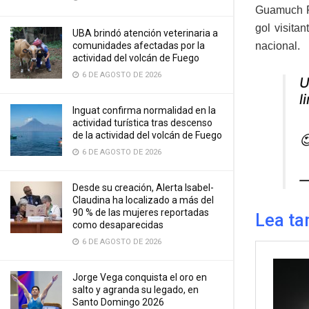
Guamuch Fl
gol visita
UBA brindó atención veterinaria a
nacional.
comunidades afectadas por la
actividad del volcán de Fuego
6 DE AGOSTO DE 2026
U
l
Inguat confirma normalidad en la
actividad turística tras descenso
de la actividad del volcán de Fuego

6 DE AGOSTO DE 2026
—
Desde su creación, Alerta Isabel-
Claudina ha localizado a más del
90 % de las mujeres reportadas
Lea ta
como desaparecidas
6 DE AGOSTO DE 2026
Jorge Vega conquista el oro en
salto y agranda su legado, en
Santo Domingo 2026