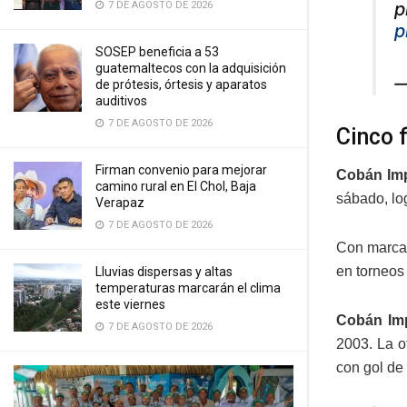
p
7 DE AGOSTO DE 2026
p
SOSEP beneficia a 53
guatemaltecos con la adquisición
—
de prótesis, órtesis y aparatos
auditivos
7 DE AGOSTO DE 2026
Cinco 
Firman convenio para mejorar
Cobán Imp
camino rural en El Chol, Baja
sábado, log
Verapaz
7 DE AGOSTO DE 2026
Con marcado
en torneos 
Lluvias dispersas y altas
temperaturas marcarán el clima
este viernes
Cobán Imp
7 DE AGOSTO DE 2026
2003. La o
con gol de