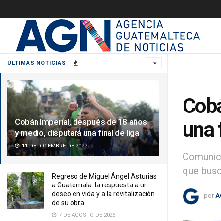
ÚLTIMAS NOTICIAS
Cobá
Cobán Imperial, después de 18 años
una f
y medio, disputará una final de liga
11 DE DICIEMBRE DE 2022
Comunica
que busc
Regreso de Miguel Ángel Asturias
a Guatemala: la respuesta a un
deseo en vida y a la revitalización
por
A
de su obra
7 DE AGOSTO DE 2026