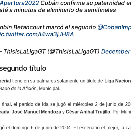
Apertura2022
Cobán confirma su paternidad e
stá a minutos de eliminarlo de semifinales
obin Betancourt marcó el segundo
@CobanImpe
ic.twitter.com/I4wa3jJH8A
 ThisIsLaLigaGT (@ThisIsLaLigaGT)
December 
segundo título
erial
tiene en su palmarés solamente un título de
Liga Nacion
ado de la Afición
, Municipal.
 final, el partido de ida se jugó el miércoles 2 de junio de 
trada
,
José Manuel Mendoza
y
César Aníbal Trujillo
. Por Mun
llegó el domingo 6 de junio de 2004. El escenario el mejor, la