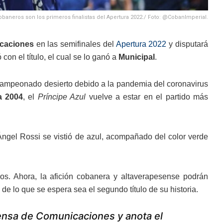
obaneros son los primeros finalistas del Apertura 2022./ Foto: @CobanImperial.
caciones
en las semifinales del
Apertura 2022
y disputará
con el título, el cual se lo ganó a
Municipal
.
campeonado desierto debido a la pandemia del coronavirus
a 2004
, el
Príncipe Azul
vuelve a estar en el partido más
 Ángel Rossi se vistió de azul, acompañado del color verde
os. Ahora, la afición cobanera y altaverapesense podrán
 de lo que se espera sea el segundo título de su historia.
ensa de Comunicaciones y anota el