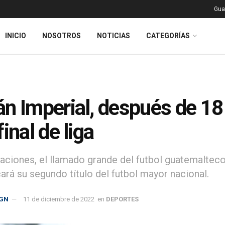
Gua
INICIO
NOSOTROS
NOTICIAS
CATEGORÍAS
n Imperial, después de 18
inal de liga
ciones, el llamado grande del futbol guatemalteco,
ará su segundo título del futbol mayor nacional.
GN
11 de diciembre de 2022
en
DEPORTES