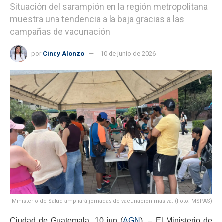
Situación del sarampión en la región metropolitana
muestra una tendencia a la baja gracias a las
campañas de vacunación.
por
Cindy Alonzo
10 de junio de 2026
Ministerio de Salud ampliará jornadas de vacunación masiva. (Foto: MSPAS)
Ciudad de Guatemala, 10 jun (
AGN
). – El Ministerio de