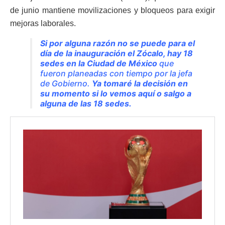
de junio mantiene movilizaciones y bloqueos para exigir
mejoras laborales.
Si por alguna razón no se puede para el
día de la inauguración el Zócalo, hay 18
sedes en la Ciudad de México
que
fueron planeadas con tiempo por la jefa
de Gobierno.
Ya tomaré la decisión en
su momento si lo vemos aquí o salgo a
alguna de las 18 sedes.