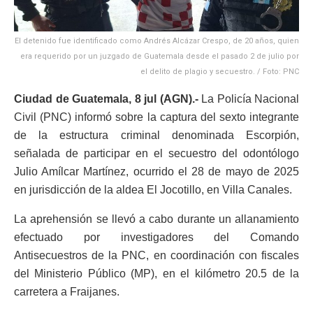
El detenido fue identificado como Andrés Alcázar Crespo, de 20 años, quien
era requerido por un juzgado de Guatemala desde el pasado 2 de julio por
el delito de plagio y secuestro. / Foto: PNC
Ciudad de Guatemala, 8 jul (AGN).-
La Policía Nacional
Civil (PNC) informó sobre la captura del sexto integrante
de la estructura criminal denominada Escorpión,
señalada de participar en el secuestro del odontólogo
Julio Amílcar Martínez, ocurrido el 28 de mayo de 2025
en jurisdicción de la aldea El Jocotillo, en Villa Canales.
La aprehensión se llevó a cabo durante un allanamiento
efectuado por investigadores del Comando
Antisecuestros de la PNC, en coordinación con fiscales
del Ministerio Público (MP), en el kilómetro 20.5 de la
carretera a Fraijanes.