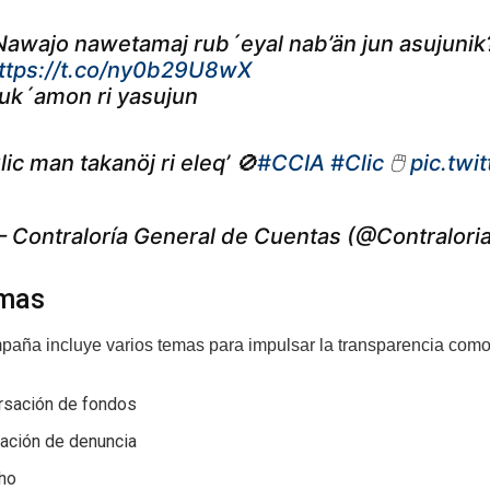
Nawajo nawetamaj rub´eyal nab’än jun asujunik
ttps://t.co/ny0b29U8wX
uk´amon ri yasujun
lic man takanöj ri eleq’ 🚫
#CCIA
#Clic
🖱️
pic.twi
 Contraloría General de Cuentas (@Contralori
emas
aña incluye varios temas para impulsar la transparencia como
rsación de fondos
ación de denuncia
ho