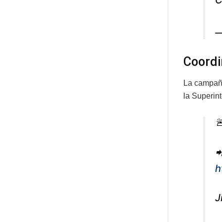
C
—
Coordi
La campaña
la Superin


h
J