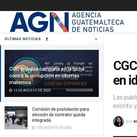
ÚLTIMAS NOTICIAS
CGC 
CGC impulsa campaña en la lucha
contra la corrupción en idiomas
en i
maternos
12 DE AGOSTO DE 2025
Las publ
escrito y
Comisión de postulación para
elección de contralor queda
integrada
por
A
7 DE AGOSTO DE 2026