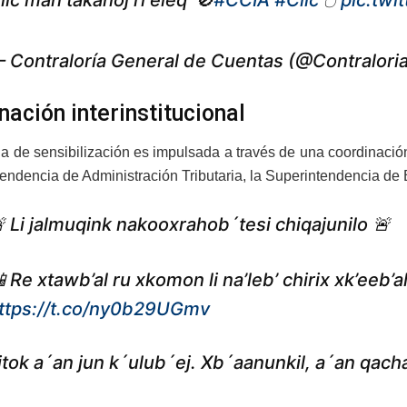
lic man takanöj ri eleq’ 🚫
#CCIA
#Clic
🖱️
pic.twi
 Contraloría General de Cuentas (@Contralori
nación interinstitucional
 de sensibilización es impulsada a través de una coordinación 
tendencia de Administración Tributaria, la Superintendencia de 
 Li jalmuqink nakooxrahob´tesi chiqajunilo 🚨
 Re xtawb’al ru xkomon li na’leb’ chirix xk’eeb’al
ttps://t.co/ny0b29UGmv
itok a´an jun k´ulub´ej. Xb´aanunkil, a´an qacha