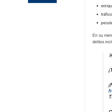
enriqu
tráfic
pecula
En su mens
delitos inc

¡
¡
h
T