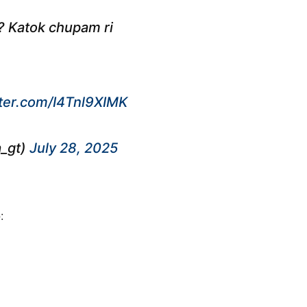
? Katok chupam ri
tter.com/I4Tnl9XIMK
a_gt)
July 28, 2025
: