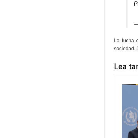
P
—
La lucha c
sociedad. S
Lea ta