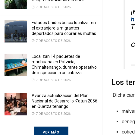
7 DE AGOSTO DE 2026
¡
h
Estados Unidos busca localizar en
T
el extranjero a migrantes
deportados para cobrarles multas
7 DE AGOSTO DE 2026
C
Localizan 14 paquetes de
marihuana en Patzicía,
—
Chimaltenango, durante operativo
de inspección a un cabezal
Los t
7 DE AGOSTO DE 2026
Dicha camp
Avanza actualización del Plan
Nacional de Desarrollo K’atun 2056
en Quetzaltenango
malve
7 DE AGOSTO DE 2026
deneg
cohec
VER MÁS