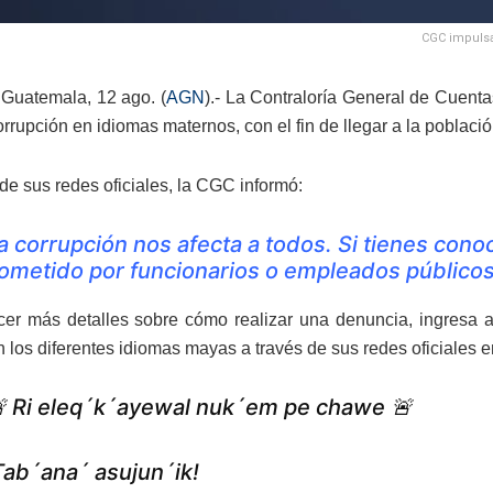
CGC impulsa
Guatemala, 12 ago. (
AGN
).- La Contraloría General de Cuent
orrupción en idiomas maternos, con el fin de llegar a la poblac
de sus redes oficiales, la CGC informó:
a corrupción nos afecta a todos. Si tienes con
ometido por funcionarios o empleados públicos,
cer más detalles sobre cómo realizar una denuncia, ingresa
 los diferentes idiomas mayas a través de sus redes oficiales en
 Ri eleq´k´ayewal nuk´em pe chawe 🚨
Tab´ana´ asujun´ik!