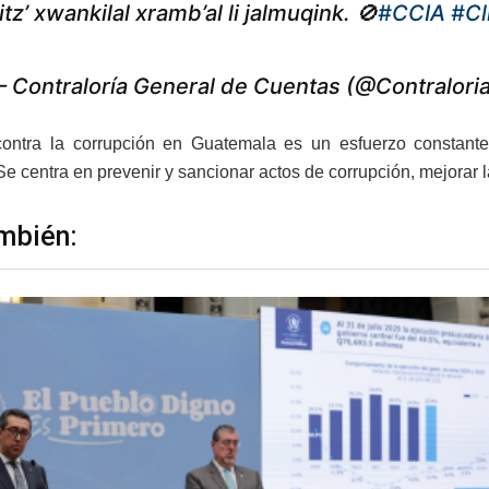
itz’ xwankilal xramb’al li jalmuqink. 🚫
#CCIA
#Cl
 Contraloría General de Cuentas (@Contralori
ontra la corrupción en Guatemala es un esfuerzo constante 
e centra en prevenir y sancionar actos de corrupción, mejorar la 
mbién: