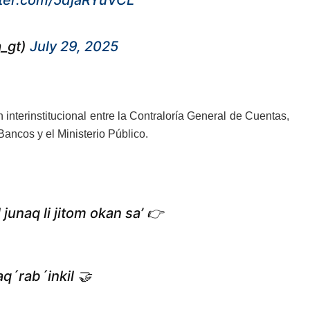
tter.com/5djaRYuVCL
a_gt)
July 29, 2025
interinstitucional entre la Contraloría General de Cuentas,
Bancos y el Ministerio Público.
 junaq li jitom okan sa’ 👉
q´rab´inkil 🤝