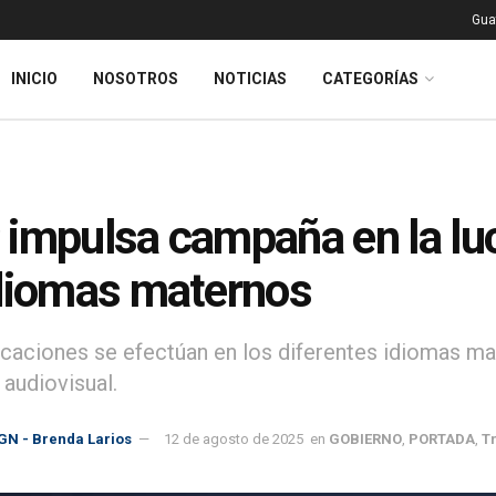
Gua
INICIO
NOSOTROS
NOTICIAS
CATEGORÍAS
impulsa campaña en la luc
diomas maternos
icaciones se efectúan en los diferentes idiomas ma
 audiovisual.
GN - Brenda Larios
12 de agosto de 2025
en
GOBIERNO
,
PORTADA
,
T