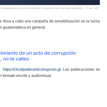
 campaña en la lucha contra la corrupción en idiomas maternos . / Foto: CGC.
as lleva a cabo una campaña de sensibilización en la lucha
ión guatemalteca en general.
ocimiento de un acto de corrupción
 no te calles.
 a
https://clicelpoderanticorrupcion.gt
. Las publicaciones se
 formato escrito y audiovisual.