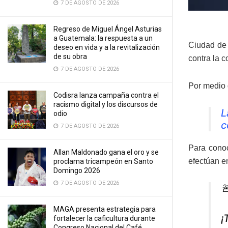
7 DE AGOSTO DE 2026
Regreso de Miguel Ángel Asturias
a Guatemala: la respuesta a un
Ciudad de 
deseo en vida y a la revitalización
de su obra
contra la c
7 DE AGOSTO DE 2026
Por medio 
Codisra lanza campaña contra el
racismo digital y los discursos de
L
odio
c
7 DE AGOSTO DE 2026
Para cono
Allan Maldonado gana el oro y se
efectúan en
proclama tricampeón en Santo
Domingo 2026
7 DE AGOSTO DE 2026

MAGA presenta estrategia para
¡
fortalecer la caficultura durante
Congreso Nacional del Café