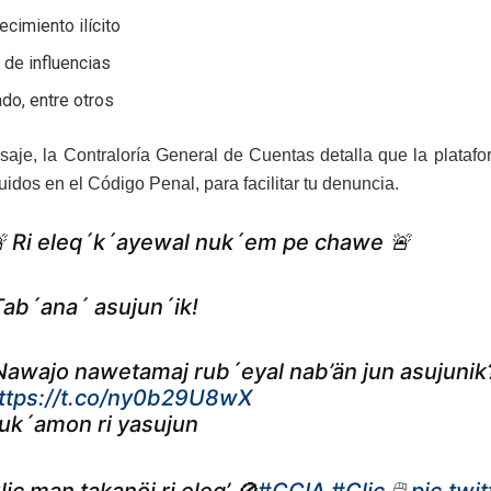
ecimiento ilícito
o de influencias
do, entre otros
aje, la Contraloría General de Cuentas detalla que la plataf
luidos en el Código Penal, para facilitar tu denuncia.
 Ri eleq´k´ayewal nuk´em pe chawe 🚨
Tab´ana´ asujun´ik!
Nawajo nawetamaj rub´eyal nab’än jun asujunik
ttps://t.co/ny0b29U8wX
uk´amon ri yasujun