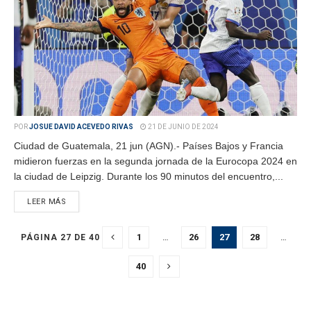
POR
JOSUE DAVID ACEVEDO RIVAS
21 DE JUNIO DE 2024
Ciudad de Guatemala, 21 jun (AGN).- Países Bajos y Francia
midieron fuerzas en la segunda jornada de la Eurocopa 2024 en
la ciudad de Leipzig. Durante los 90 minutos del encuentro,...
LEER MÁS
1
…
26
27
28
…
PÁGINA 27 DE 40
40