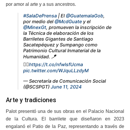
por amor al arte y a sus ancestros.
#SalaDePrensa
| El
@GuatemalaGob
,
por medio del
@McdGuate
y el
@MinexGt
, promueven la inscripción de
la Técnica de elaboración de los
Barriletes Gigantes de Santiago
Sacatepéquez y Sumpango como
Patrimonio Cultural Inmaterial de la
Humanidad. 🪁
👇🏻
https://t.co/nfwlsfUcma
pic.twitter.com/WJquLLzdyM
— Secretaría de Comunicación Social
(@SCSPGT)
June 11, 2024
Arte y tradiciones
Palot presentó una de sus obras en el Palacio Nacional
de la Cultura. El barrilete que diseñaron en 2023
engalanó el Patio de la Paz, representando a través de