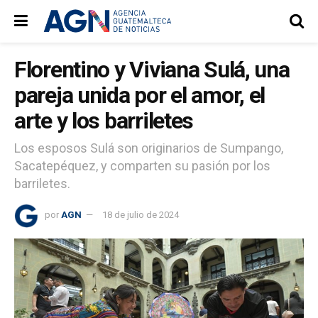
Florentino y Viviana Sulá, una
pareja unida por el amor, el
arte y los barriletes
Los esposos Sulá son originarios de Sumpango,
Sacatepéquez, y comparten su pasión por los
barriletes.
por
AGN
18 de julio de 2024