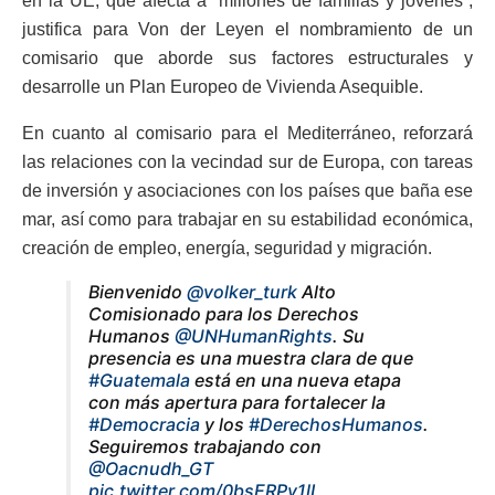
en la UE, que afecta a “millones de familias y jóvenes”,
justifica para Von der Leyen el nombramiento de un
comisario que aborde sus factores estructurales y
desarrolle un Plan Europeo de Vivienda Asequible.
En cuanto al comisario para el Mediterráneo, reforzará
las relaciones con la vecindad sur de Europa, con tareas
de inversión y asociaciones con los países que baña ese
mar, así como para trabajar en su estabilidad económica,
creación de empleo, energía, seguridad y migración.
Bienvenido
@volker_turk
Alto
Comisionado para los Derechos
Humanos
@UNHumanRights
. Su
presencia es una muestra clara de que
#Guatemala
está en una nueva etapa
con más apertura para fortalecer la
#Democracia
y los
#DerechosHumanos
.
Seguiremos trabajando con
@Oacnudh_GT
pic.twitter.com/0bsERPv1lL