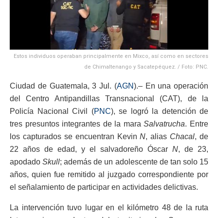
Estos individuos operaban principalmente en Mixco, así como en sectores
de Chimaltenango y Sacatepéquez. / Foto: PNC.
Ciudad de Guatemala, 3 Jul. (
AGN
).– En una operación
del Centro Antipandillas Transnacional (CAT), de la
Policía Nacional Civil (
PNC
), se logró la detención de
tres presuntos integrantes de la mara
Salvatrucha
. Entre
los capturados se encuentran Kevin
N
, alias
Chacal
, de
22 años de edad, y el salvadoreño Óscar
N
, de 23,
apodado
Skull
; además de un adolescente de tan solo 15
años, quien fue remitido al juzgado correspondiente por
el señalamiento de participar en actividades delictivas.
La intervención tuvo lugar en el kilómetro 48 de la ruta