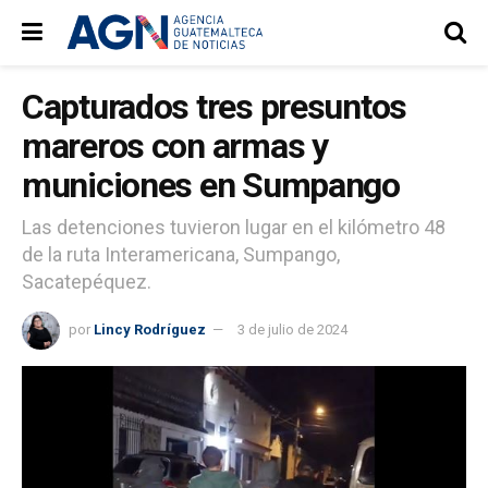
Capturados tres presuntos
mareros con armas y
municiones en Sumpango
Las detenciones tuvieron lugar en el kilómetro 48
de la ruta Interamericana, Sumpango,
Sacatepéquez.
por
Lincy Rodríguez
3 de julio de 2024