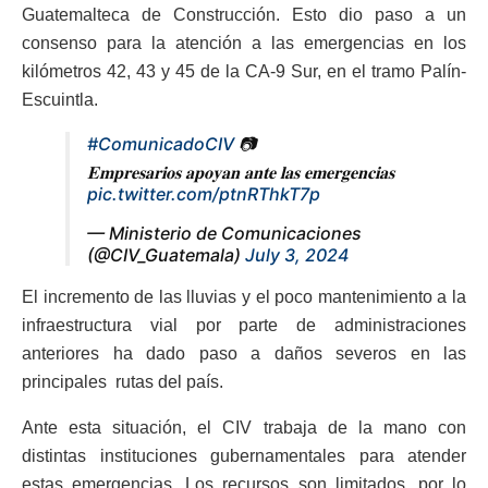
Guatemalteca de Construcción. Esto dio paso a un
consenso para la atención a las emergencias en los
kilómetros 42, 43 y 45 de la CA-9 Sur, en el tramo Palín-
Escuintla.
#ComunicadoCIV
📷
𝐄𝐦𝐩𝐫𝐞𝐬𝐚𝐫𝐢𝐨𝐬 𝐚𝐩𝐨𝐲𝐚𝐧 𝐚𝐧𝐭𝐞 𝐥𝐚𝐬 𝐞𝐦𝐞𝐫𝐠𝐞𝐧𝐜𝐢𝐚𝐬
pic.twitter.com/ptnRThkT7p
— Ministerio de Comunicaciones
(@CIV_Guatemala)
July 3, 2024
El incremento de las lluvias y el poco mantenimiento a la
infraestructura vial por parte de administraciones
anteriores ha dado paso a daños severos en las
principales rutas del país.
Ante esta situación, el CIV trabaja de la mano con
distintas instituciones gubernamentales para atender
estas emergencias. Los recursos son limitados, por lo