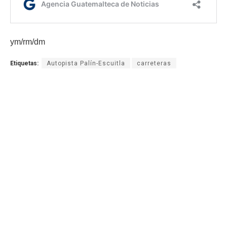
ym/rm/dm
Etiquetas:
Autopista Palín-Escuitla
carreteras
carreteras afectadas
daños por lluvias
kilómetro 44 CA-9
reparación de carreteras
AGN.GT - 2021