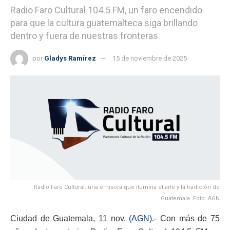
Radio Faro Cultural 104.5 FM, un faro encendido
para que la cultura guatemalteca siga brillando
dentro y fuera de nuestras fronteras.
por
Gladys Ramírez
15 de noviembre de 2025
Radio Faro Cultural: una emisora que ilumina el arte y la tradición de
Guatemala. Foto: AGN
Ciudad de Guatemala, 11 nov.
(AGN)
.- Con más de 75