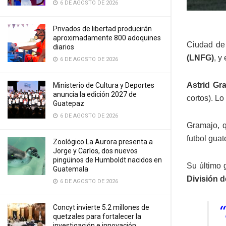
6 DE AGOSTO DE 2026
Privados de libertad producirán
aproximadamente 800 adoquines
Ciudad de 
diarios
(LNFG)
, y
6 DE AGOSTO DE 2026
Astrid Gr
Ministerio de Cultura y Deportes
anuncia la edición 2027 de
cortos). Lo
Guatepaz
6 DE AGOSTO DE 2026
Gramajo, q
futbol gua
Zoológico La Aurora presenta a
Jorge y Carlos, dos nuevos
pingüinos de Humboldt nacidos en
Su último 
Guatemala
División 
6 DE AGOSTO DE 2026
Concyt invierte 5.2 millones de
quetzales para fortalecer la
investigación e innovación