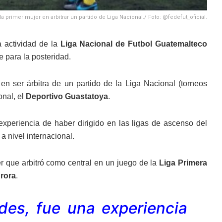
 primer mujer en arbitrar un partido de Liga Nacional./ Foto: @fedefut_oficial.
 actividad de la
Liga Nacional de Futbol Guatemalteco
e para la posteridad.
en ser árbitra de un partido de la Liga Nacional (torneos
onal, el
Deportivo Guastatoya
.
xperiencia de haber dirigido en las ligas de ascenso del
 nivel internacional.
er que arbitró como central en un juego de la
Liga Primera
rora
.
tades, fue una experiencia