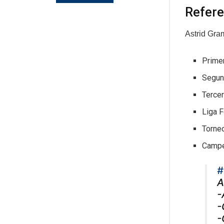
Refere
Astrid Gram
Primer
Segun
Tercer
Liga F
Torneo
Campe
#
A
-
-
-