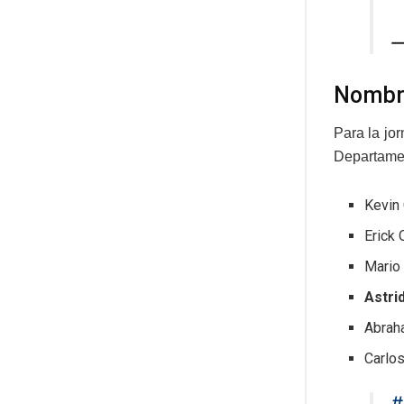
—
Nombr
Para la jo
Departament
Kevin 
Erick 
Mario 
Astri
Abrah
Carlos
#