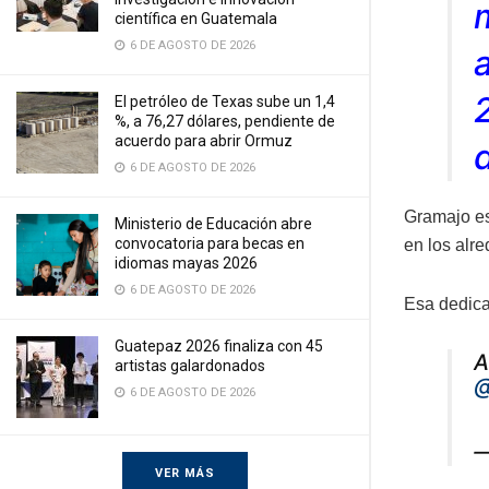
científica en Guatemala
6 DE AGOSTO DE 2026
El petróleo de Texas sube un 1,4
%, a 76,27 dólares, pendiente de
acuerdo para abrir Ormuz
6 DE AGOSTO DE 2026
Gramajo es
Ministerio de Educación abre
convocatoria para becas en
en los alr
idiomas mayas 2026
6 DE AGOSTO DE 2026
Esa dedicac
Guatepaz 2026 finaliza con 45
A
artistas galardonados
@
6 DE AGOSTO DE 2026
—
VER MÁS