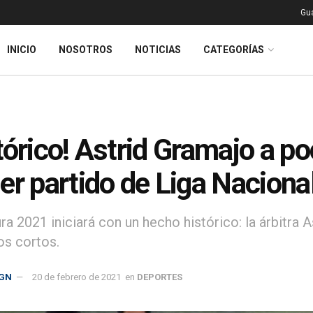
Gu
INICIO
NOSOTROS
NOTICIAS
CATEGORÍAS
tórico! Astrid Gramajo a po
er partido de Liga Naciona
ra 2021 iniciará con un hecho histórico: la árbitra 
os cortos.
GN
20 de febrero de 2021
en
DEPORTES