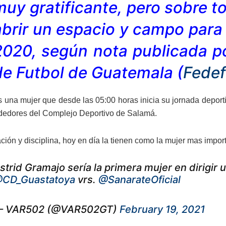
muy gratificante, pero sobre 
abrir un espacio y campo para 
2020, según nota publicada po
de Futbol de Guatemala (
Fedef
 una mujer que desde las 05:00 horas inicia su jornada deporti
ededores del Complejo Deportivo de Salamá.
ión y disciplina, hoy en día la tienen como la mujer mas import
strid Gramajo sería la primera mujer en dirigir
CD_Guastatoya
vrs.
@SanarateOficial
 VAR502 (@VAR502GT)
February 19, 2021