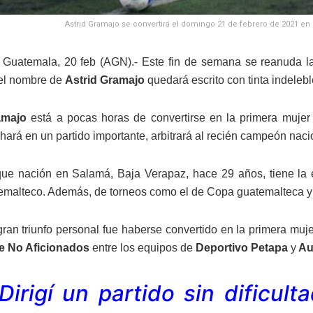
Astrid Gramajo se convertirá el domingo 21 de febrero de 2021 en la
Guatemala, 20 feb (AGN).- Este fin de semana se reanuda la
 el nombre de
Astrid Gramajo
quedará escrito con tinta indelebl
amajo
está a pocas horas de convertirse en la primera mujer 
 hará en un partido importante, arbitrará al recién campeón naci
ue nación en Salamá, Baja Verapaz, hace 29 años, tiene la e
temalteco. Además, de torneos como el de Copa guatemalteca y a
gran triunfo personal fue haberse convertido en la primera muj
de No Aficionados
entre los equipos de
Deportivo Petapa
y
Au
“Dirigí un partido sin dificul