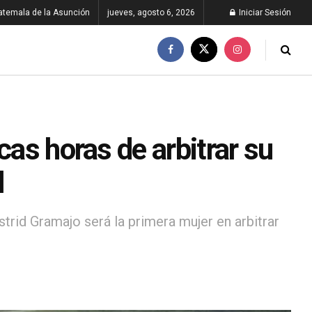
atemala de la Asunción
jueves, agosto 6, 2026
Iniciar Sesión
cas horas de arbitrar su
l
Astrid Gramajo será la primera mujer en arbitrar