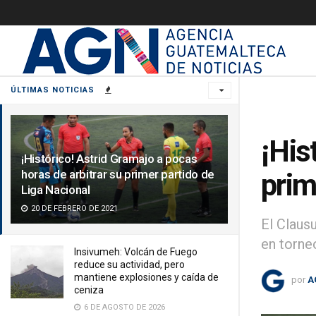
ÚLTIMAS NOTICIAS
¡His
¡Histórico! Astrid Gramajo a pocas
horas de arbitrar su primer partido de
prim
Liga Nacional
20 DE FEBRERO DE 2021
El Clausu
en torne
Insivumeh: Volcán de Fuego
reduce su actividad, pero
mantiene explosiones y caída de
por
A
ceniza
6 DE AGOSTO DE 2026