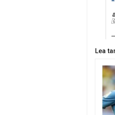


—
Lea ta