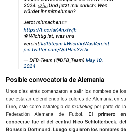
2024. 🇩🇪 Und jetzt mal ehrlich: Wen
würdet ihr mitnehmen?
Jetzt mitmachen👉
https://t.co/laK4nxfwjb
⚽️ Wichtig ist, was uns
vereint!
#dfbteam
#WichtigWasVereint
pic.twitter.com/QntHao3zUx
— DFB-Team (@DFB_Team)
May 10,
2024
Posible convocatoria de Alemania
Unos días atrás comenzaron a salir los nombres de los
que estarán defendiendo los colores de Alemania en su
Euro, esto como estrategia de
marketing
por parte de la
Federación Alemana de Futbol.
El primero en
conocerse fue el del central Nico Schlotterbeck, del
Borussia Dortmund. Luego siguieron los nombres de