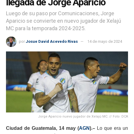
llegada de Jorge Aparicio
Luego de su paso por Comunicaciones, Jorge
Aparicio se convierte en nuevo jugador de Xelajú
MC para la temporada 2024-2025.
por
Josue David Acevedo Rivas
14 de mayo de 2024
Jorge Aparicio nuevo jugador de Xelajú MC. // Foto: DCA
Ciudad de Guatemala, 14 may (
AGN
).–
Lo que era un