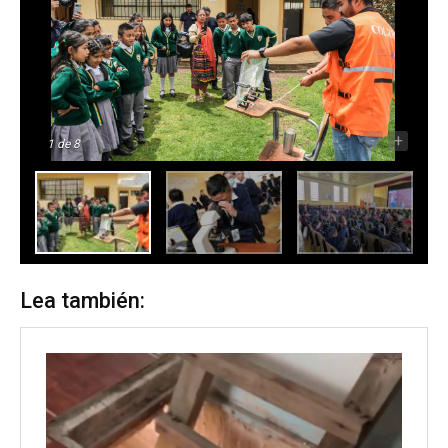
-
+
1
de 8
Lea también: